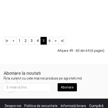
Confirmați prețul la consultant
Adaugă în Coş
|<
<
1
2
3
4
5
6
>
>|
Afişare 49 - 60 din 64 (6 pagini)
Abonare la noutati
Fii la curent cu cele mai noi produse pe agroteh.md
Abonare
Despre noi
Politica de securitate
Informații livrare
Cumpără