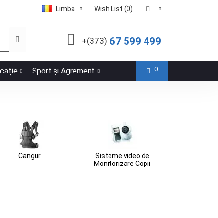
Limba
Wish List (0)
67 599 499
+(373)
0
icație
Sport și Agrement
Cangur
Sisteme video de
Monitorizare Copii