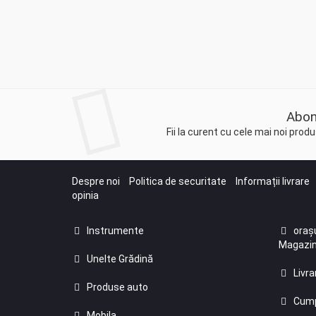
Abon
Fii la curent cu cele mai noi pro
Despre noi
Politica de securitate
Informații livrare
opinia
Instrumente
orașu
Magazin
Unelte Grădină
Livra
Produse auto
Cump
Mobila