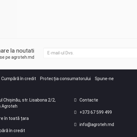
are la noutati
duse pe agroteh.md
Cumpără în credit
Protecția consumatorului
Spune-ne
l Chișinău, str. Lisabona 2/2,
Contacte
 Agroteh
+373 67 599 499
re în toată țara
info@agroteh.md
ără în credit