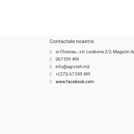
Contactele noastre:
or.Chisinau , str. Lisabona 2/2, Magazin 
067 599 499
info@agroteh.md
+(373) 67 599 499
www.facebook.com