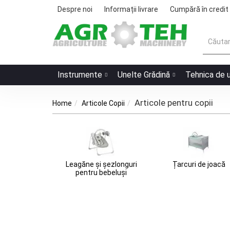
Despre noi
Informații livrare
Cumpără în credit
Instrumente
Unelte Grădină
Tehnica de 
Articole pentru copii
Home
Articole Copii
Leagăne și șezlonguri
Țarcuri de joacă
pentru bebeluși