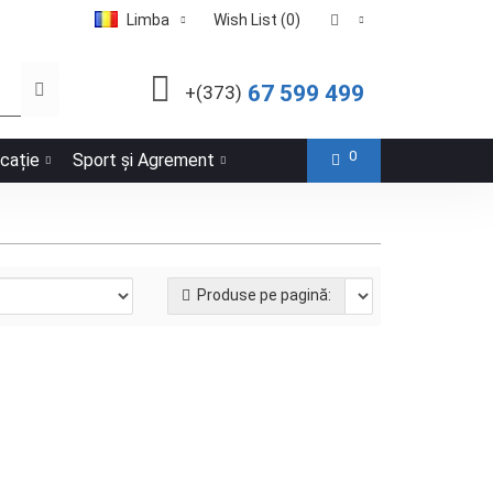
Limba
Wish List (0)
67 599 499
+(373)
0
icație
Sport și Agrement
Produse pe pagină:
 40x40 GC-C2
Agro
7655-09
În stock