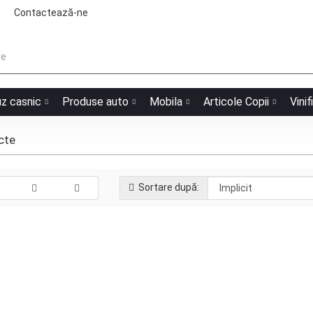
Contactează-ne
uz casnic
Produse auto
Mobila
Articole Copii
Vinif
cte
Sortare după:
Zdrobitor de struguri manual vopsit
Producător:
Model:
Stock: