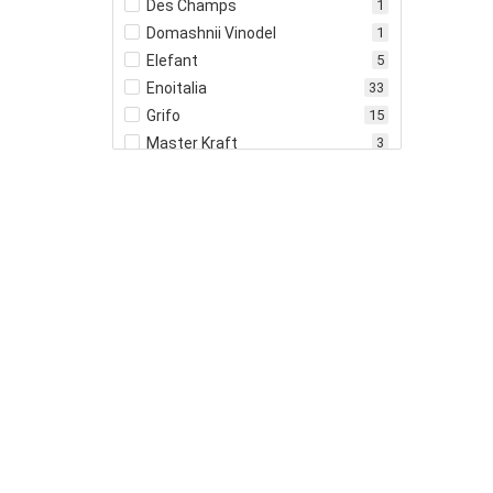
Des Champs
1
Domashnii Vinodel
1
Elefant
5
Enoitalia
33
Grifo
15
Master Kraft
3
Polsinelli
6
Sigma
2
TechnoWorker
1