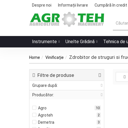
Despre noi
Informații livrare
Cumpără în credit
Instrumente
Unelte Grădină
Tehnica de 
Zdrobitor de struguri si fru
Home
Vinificație
Filtre de produse
Grupare după:
Producător:
Agro
10
Agroteh
2
Demetra
3