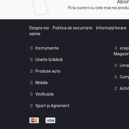
Abon
Fii la curent cu cele mai noi pro
Despre noi
Politica de securitate
Informații livrare
opinia
Instrumente
orașu
Magazin
Unelte Grădină
Livra
Produse auto
Cump
Mobila
Achit
Vinificație
Sport și Agrement