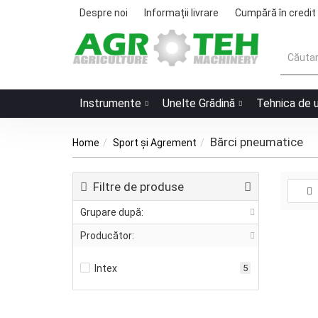
Despre noi
Informații livrare
Cumpără în credit
Instrumente
Unelte Grădină
Tehnica de 
Bărci pneumatice
Home
Sport și Agrement
Filtre de produse
Grupare după:
Producător:
Intex
5