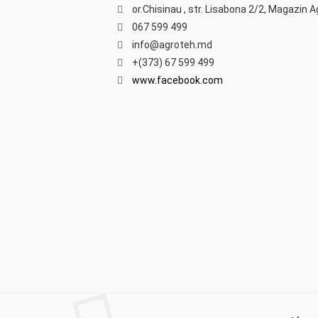
or.Chisinau , str. Lisabona 2/2, Magazin 
067 599 499
info@agroteh.md
+(373) 67 599 499
www.facebook.com