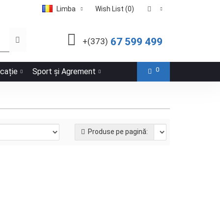
Limba
Wish List (0)
67 599 499
+(373)
0
icație
Sport și Agrement
Produse pe pagină:
 (68367)
Intex
35349-15
În stock