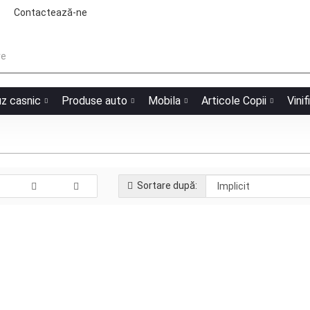
Contactează-ne
uz casnic
Produse auto
Mobila
Articole Copii
Vinif
Sortare după:
Barcă pneumatică Intex Challenger 2
Producător:
Model:
Stock: