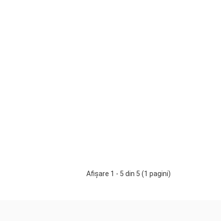
-
Adaugă în Coş
+
Intex
35361-15
În stock
-
Adaugă în Coş
+
Afişare 1 - 5 din 5 (1 pagini)