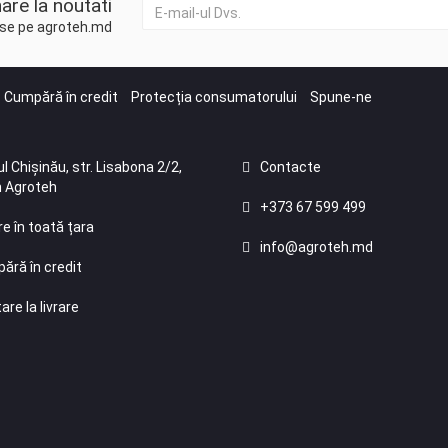
are la noutati
duse pe agroteh.md
Cumpără în credit
Protecția consumatorului
Spune-ne
l Chișinău, str. Lisabona 2/2,
Contacte
 Agroteh
+373 67 599 499
re în toată țara
info@agroteh.md
ără în credit
are la livrare