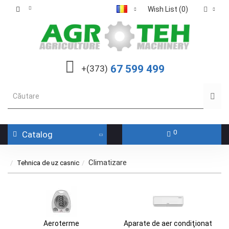
Wish List (0)
67 599 499
+(373)
0
Catalog
Climatizare
Tehnica de uz casnic
Aeroterme
Aparate de aer condiţionat