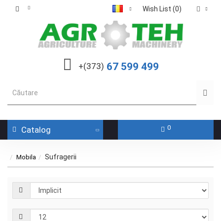
Wish List (0)
67 599 499
+(373)
0
Catalog
Sufragerii
Mobila