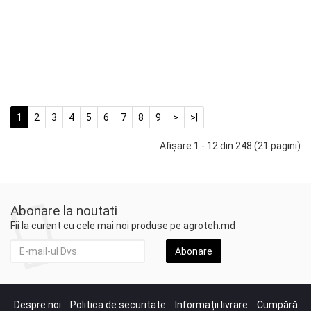
L4B W
Titan P+
(760 A)
1.970 Lei
-
+
Adaugă în Coş
1
2
3
4
5
6
7
8
9
>
>|
Afişare 1 - 12 din 248 (21 pagini)
Abonare la noutati
Fii la curent cu cele mai noi produse pe agroteh.md
Abonare
Despre noi
Politica de securitate
Informații livrare
Cumpără