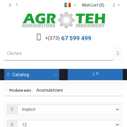
Wish List (0)
67 599 499
+(373)
0
Catalog
Acumulatoare
Produse auto