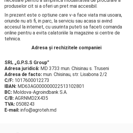
necesare pentru a simplifica modalitatea de procurare a
produselor cit si a oferi un pret mai accesibil.
In prezent este o optiune care v-a face viata mai usoara,
oriunde nu ati fi, in parc, la serviciu sau acasa si avind
accesul la internet, cu usurinta puteti sa faceti comanda
online pentru a evita calatoriile la magazine si centre de
tehnica.
Adresa și rechizitele companiei
SRL „G.P.S.S Group”
Adresa juridică:
MD 3733 mun. Chisinau s. Truseni
Adresa de facto:
mun. Chisinau, str. Lisabona 2/2
C/F:
1017600012273
IBAN:
MD63AG000000022513102801
BC:
Moldova-Agroindbank S.A.
C/B:
AGRNMD2X435
TVA:
0508243
E-mail:
info@agroteh.md