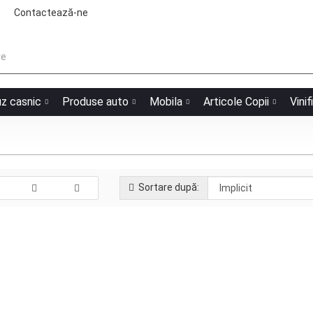
Contactează-ne
uz casnic
Produse auto
Mobila
Articole Copii
Vinif
Sortare după:
Bestway Cort 4 persoane 240x200x
Producător:
Model:
Stock: