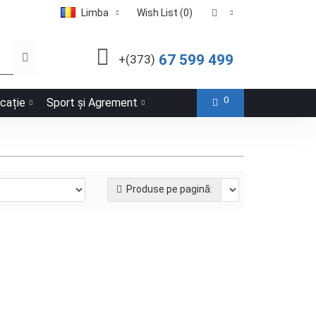
Limba
Wish List (0)
67 599 499
+(373)
0
icație
Sport și Agrement
Produse pe pagină:
135см
BESTWAY
40897-15
În stock