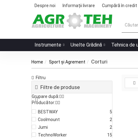
Despre noi
Informații livrare
Cumpără în credit
Instrumente
Unelte Grădină
Tehnica de 
Corturi
Home
Sport și Agrement
Filtru
Filtre de produse
Grupare după:
Producător:
BESTWAY
5
Coolmount
2
Jumi
2
TechnoWorker
15