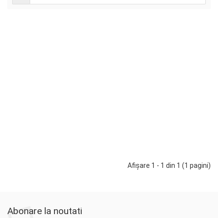
Masina
pentru
decojirea
nucilor
verzi
Demetra
DM-
100N
6.000 Lei
-
+
Adaugă în Coş
Afişare 1 - 1 din 1 (1 pagini)
Abonare la noutati