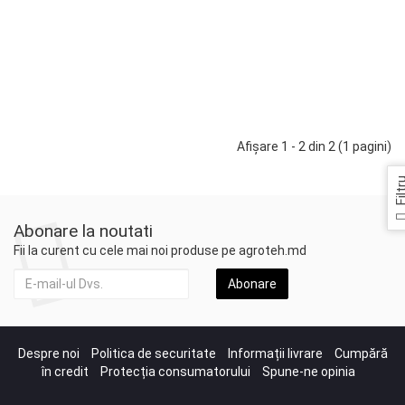
Confirmați prețul la consultant
Adaugă în Coş
Afişare 1 - 2 din 2 (1 pagini)
Filt
Abonare la noutati
Fii la curent cu cele mai noi produse pe agroteh.md
Abonare
Despre noi
Politica de securitate
Informații livrare
Cumpără
în credit
Protecția consumatorului
Spune-ne opinia