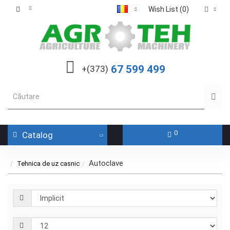
Wish List (0)
67 599 499
+(373)
0
Catalog
Autoclave
Tehnica de uz casnic