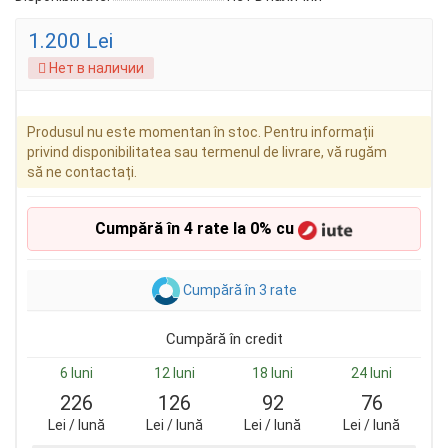
1.200 Lei
Нет в наличии
Produsul nu este momentan în stoc. Pentru informații
privind disponibilitatea sau termenul de livrare, vă rugăm
să ne contactați.
Cumpără în 4 rate la 0% cu
Cumpără în 3 rate
Cumpără în credit
6 luni
12 luni
18 luni
24 luni
226
126
92
76
Lei / lună
Lei / lună
Lei / lună
Lei / lună