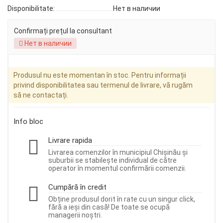
Disponibilitate:
Нет в наличии
Confirmați prețul la consultant
Нет в наличии
Produsul nu este momentan în stoc. Pentru informații
privind disponibilitatea sau termenul de livrare, vă rugăm
să ne contactați.
Info bloc
Livrare rapida
Livrarea comenzilor în municipiul Chișinău și
suburbii se stabilește individual de către
operator în momentul confirmării comenzii.
Cumpără în credit
Obține produsul dorit în rate cu un singur click,
fără a ieși din casă! De toate se ocupă
managerii noștri.