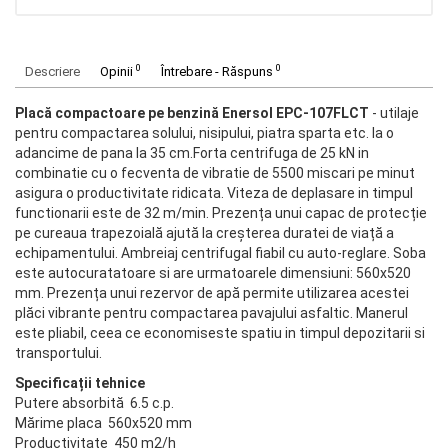
0
0
Descriere
Opinii
Întrebare - Răspuns
Placă compactoare pe benzină Enersol EPC-107FLCT
- utilaje
pentru compactarea solului, nisipului, piatra sparta etc. la o
adancime de pana la 35 cm.Forta centrifuga de 25 kN in
combinatie cu o fecventa de vibratie de 5500 miscari pe minut
asigura o productivitate ridicata. Viteza de deplasare in timpul
functionarii este de 32 m/min. Prezența unui capac de protecție
pe cureaua trapezoială ajută la creșterea duratei de viață a
echipamentului. Ambreiaj centrifugal fiabil cu auto-reglare. Soba
este autocuratatoare si are urmatoarele dimensiuni: 560x520
mm. Prezența unui rezervor de apă permite utilizarea acestei
plăci vibrante pentru compactarea pavajului asfaltic. Manerul
este pliabil, ceea ce economiseste spatiu in timpul depozitarii si
transportului.
Specificații tehnice
Putere absorbită 6.5 c.p.
Mărime placa 560х520 mm
Productivitate 450 m2/h