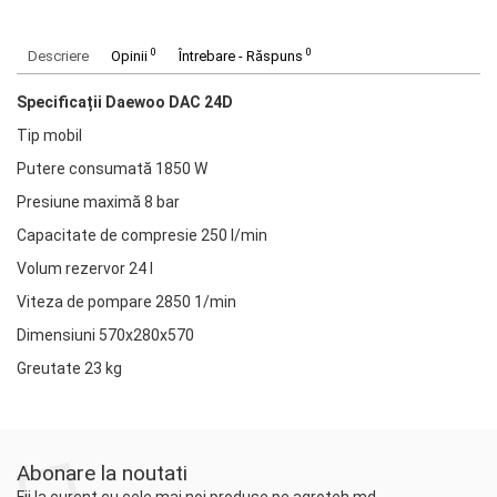
0
0
Descriere
Opinii
Întrebare - Răspuns
Specificații Daewoo DAC 24D
Tip mobil
Putere consumată 1850 W
Presiune maximă 8 bar
Capacitate de compresie 250 l/min
Volum rezervor 24 l
Viteza de pompare 2850 1/min
Dimensiuni 570х280х570
Greutate 23 kg
Abonare la noutati