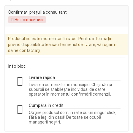
Confirmați prețul la consultant
Нет в наличии
Produsul nu este momentan în stoc. Pentru informații
privind disponibilitatea sau termenul de livrare, vă rugăm
să ne contactați.
Info bloc
Livrare rapida
Livrarea comenzilor în municipiul Chișinău și
suburbii se stabilește individual de către
operator în momentul confirmării comenzii.
Cumpără în credit
Obține produsul dorit în rate cu un singur click,
fără a ieși din casă! De toate se ocupă
managerii noștri.