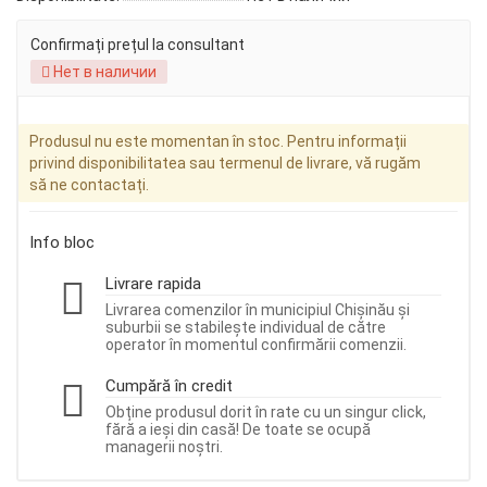
Confirmați prețul la consultant
Нет в наличии
Produsul nu este momentan în stoc. Pentru informații
privind disponibilitatea sau termenul de livrare, vă rugăm
să ne contactați.
Info bloc
Livrare rapida
Livrarea comenzilor în municipiul Chișinău și
suburbii se stabilește individual de către
operator în momentul confirmării comenzii.
Cumpără în credit
Obține produsul dorit în rate cu un singur click,
fără a ieși din casă! De toate se ocupă
managerii noștri.