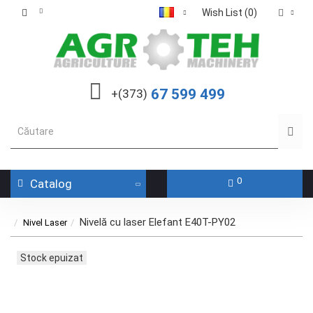
Wish List (0)
67 599 499
+(373)
0
Catalog
Nivelă cu laser Elefant E40T-PY02
Nivel Laser
Stock epuizat