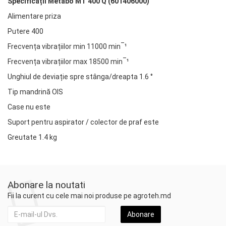
Specificații Metabo MT 400 Q (601406000)
Alimentare priza
Putere 400
Frecvența vibrațiilor min 11000 min‾¹
Frecvența vibrațiilor max 18500 min‾¹
Unghiul de deviație spre stânga/dreapta 1.6 °
Tip mandrină OIS
Case nu este
Suport pentru aspirator / colector de praf este
Greutate 1.4 kg
Abonare la noutati
Fii la curent cu cele mai noi produse pe agroteh.md
Abonare