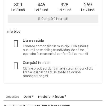
800
446
328
269
Lei / lună
Lei / lună
Lei / lună
Lei / lună
Cumpără în credit
Info bloc
Livrare rapida
Livrarea comenzilor în municipiul Chișinău și
suburbii se stabilește individual de către
operator în momentul confirmării comenzii.
Cumpără în credit
Obține produsul dorit în rate cu un singur click,
fără a ieși din casă! De toate se ocupă
managerii noștri.
0
0
Descriere
Opinii
Întrebare - Răspuns