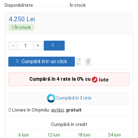
Disponibilitate:
În stock
4.250 Lei
În stock
-
+
Cumpără într-un click
Cumpără în 4 rate la 0% cu
Cumpără în 3 rate
Livrare în Chișinău:
astăzi
,
gratuit
Cumpără în credit
6 luni
12 luni
18 luni
24 luni