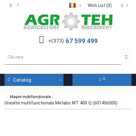
Wish List (0)
67 599 499
+(373)
0
Catalog
Mașini multifuncționale
Unealta multifunctionala Metabo MT 400 Q (601406000)