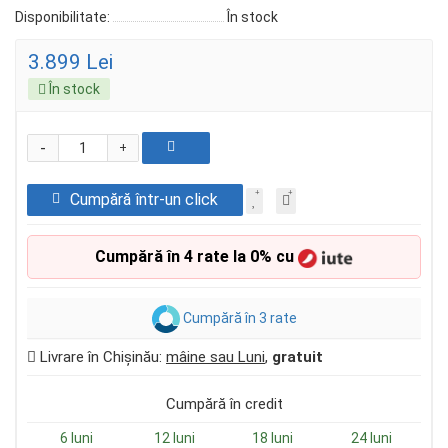
Disponibilitate:
În stock
3.899 Lei
În stock
-
+
Cumpără într-un click
Cumpără în 4 rate la 0% cu
Cumpără în 3 rate
Livrare în Chișinău:
mâine sau Luni
,
gratuit
Cumpără în credit
6 luni
12 luni
18 luni
24 luni