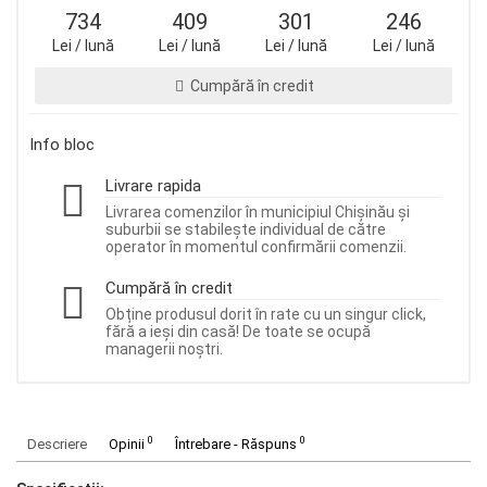
734
409
301
246
Lei / lună
Lei / lună
Lei / lună
Lei / lună
Cumpără în credit
Info bloc
Livrare rapida
Livrarea comenzilor în municipiul Chișinău și
suburbii se stabilește individual de către
operator în momentul confirmării comenzii.
Cumpără în credit
Obține produsul dorit în rate cu un singur click,
fără a ieși din casă! De toate se ocupă
managerii noștri.
0
0
Descriere
Opinii
Întrebare - Răspuns