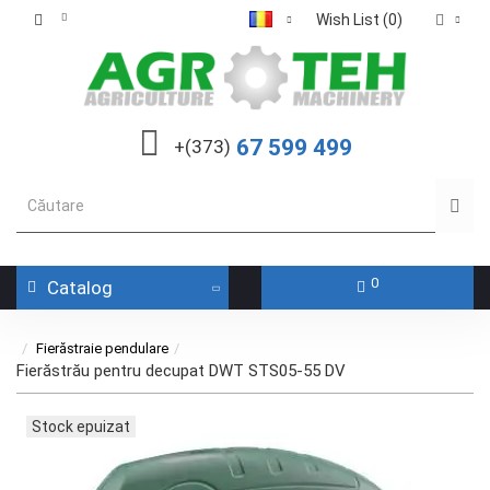
Wish List (0)
67 599 499
+(373)
0
Catalog
Fierăstraie pendulare
Fierăstrău pentru decupat DWT STS05-55 DV
Stock epuizat