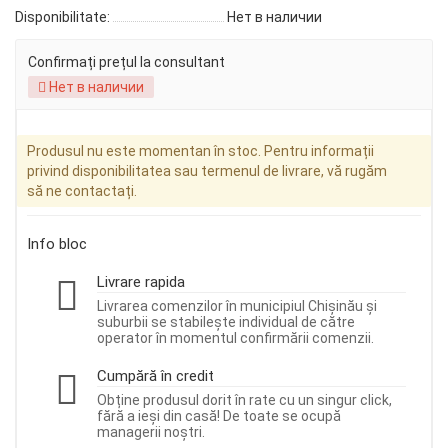
Disponibilitate:
Нет в наличии
Confirmați prețul la consultant
Нет в наличии
Produsul nu este momentan în stoc. Pentru informații
privind disponibilitatea sau termenul de livrare, vă rugăm
să ne contactați.
Info bloc
Livrare rapida
Livrarea comenzilor în municipiul Chișinău și
suburbii se stabilește individual de către
operator în momentul confirmării comenzii.
Cumpără în credit
Obține produsul dorit în rate cu un singur click,
fără a ieși din casă! De toate se ocupă
managerii noștri.