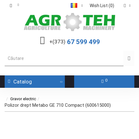
Wish List (0)
67 599 499
+(373)
0
Catalog
Gravor electric
Polizor drept Metabo GE 710 Compact (600615000)