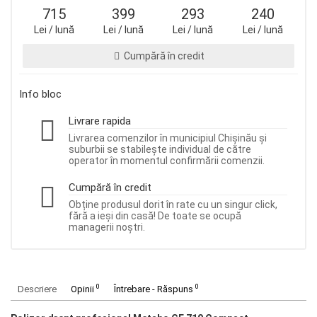
715
399
293
240
Lei / lună
Lei / lună
Lei / lună
Lei / lună
Cumpără în credit
Info bloc
Livrare rapida
Livrarea comenzilor în municipiul Chișinău și
suburbii se stabilește individual de către
operator în momentul confirmării comenzii.
Cumpără în credit
Obține produsul dorit în rate cu un singur click,
fără a ieși din casă! De toate se ocupă
managerii noștri.
0
0
Descriere
Opinii
Întrebare - Răspuns