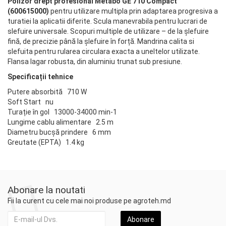
Polizor drept profesional Metabo GE 710 Compact
(600615000)
pentru utilizare multipla prin adaptarea progresiva a
turatiei la aplicatii diferite. Scula manevrabila pentru lucrari de
slefuire universale. Scopuri multiple de utilizare – de la șlefuire
fină, de precizie până la șlefuire în forță. Mandrina calita si
slefuita pentru rularea circulara exacta a uneltelor utilizate.
Flansa lagar robusta, din aluminiu trunat sub presiune.
Specificații tehnice
Putere absorbită 710 W
Soft Start nu
Turație în gol 13000-34000 min-1
Lungime cablu alimentare 2.5 m
Diametru bucşă prindere 6 mm
Greutate (EPTA) 1.4 kg
Abonare la noutati
Fii la curent cu cele mai noi produse pe agroteh.md
Abonare