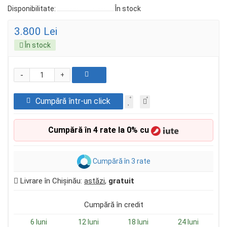
Disponibilitate:
În stock
3.800 Lei
În stock
-
+
Cumpără într-un click
Cumpără în 4 rate la 0% cu
Cumpără în 3 rate
Livrare în Chișinău:
astăzi
,
gratuit
Cumpără în credit
6 luni
12 luni
18 luni
24 luni