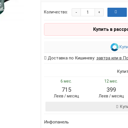
-
Количество:
+
Купить в расср
Купи
Доставка по Кишиневу:
завтра или в П
Купи
6 мес.
12 мес.
715
399
Леев / месяц
Леев / месяц
Куп
Инфопанель