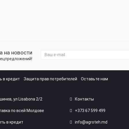
а на новости
спецпредложений!
ь в кредит
Защита прав потребителей
Оставьте нам
ишинев, ул Lisabona 2/2
Контакты
авка по всей Молдове
+373 67 599 499
ть в кредит
info@agroteh.md