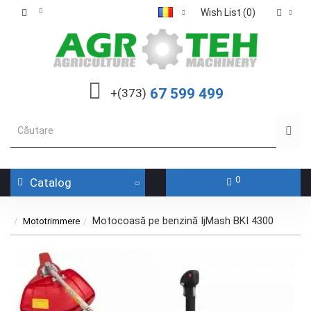
Wish List (0)
67 599 499
+(373)
0
Catalog
Motocoasă pe benzină IjMash BKI 4300
Mototrimmere