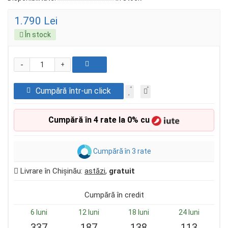
1.790 Lei
În stock
-
+
Cumpără într-un click
Cumpără în 4 rate la 0% cu
Cumpără în 3 rate
Livrare în Chișinău:
astăzi
,
gratuit
Cumpără în credit
6 luni
12 luni
18 luni
24 luni
337
187
138
113