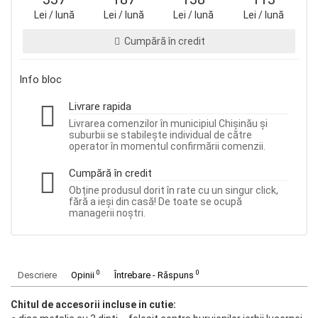
Lei / lună
Lei / lună
Lei / lună
Lei / lună
Cumpără în credit
Info bloc
Livrare rapida
Livrarea comenzilor în municipiul Chișinău și
suburbii se stabilește individual de către
operator în momentul confirmării comenzii.
Cumpără în credit
Obține produsul dorit în rate cu un singur click,
fără a ieși din casă! De toate se ocupă
managerii noștri.
0
0
Descriere
Opinii
Întrebare - Răspuns
Chitul de accesorii incluse in cutie: