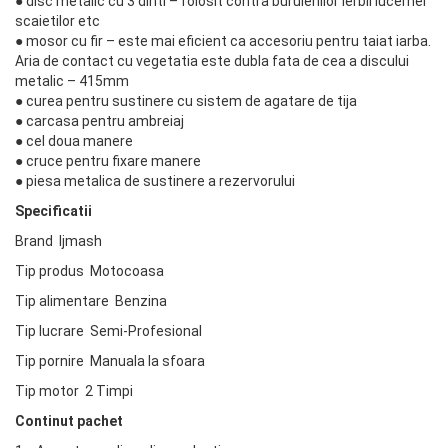
● disc metalic cu 3 dinti – folosit contra buruienilor ierbii lucernei
scaietilor etc
● mosor cu fir – este mai eficient ca accesoriu pentru taiat iarba.
Aria de contact cu vegetatia este dubla fata de cea a discului
metalic – 415mm
● curea pentru sustinere cu sistem de agatare de tija
● carcasa pentru ambreiaj
● cel doua manere
● cruce pentru fixare manere
● piesa metalica de sustinere a rezervorului
Specificatii
Brand Ijmash
Tip produs Motocoasa
Tip alimentare Benzina
Tip lucrare Semi-Profesional
Tip pornire Manuala la sfoara
Tip motor 2 Timpi
Continut pachet