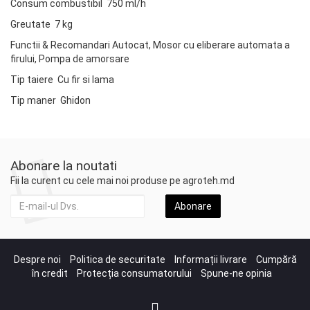
Consum combustibil 750 ml/h
Greutate 7 kg
Functii & Recomandari Autocat, Mosor cu eliberare automata a
firului, Pompa de amorsare
Tip taiere Cu fir si lama
Tip maner Ghidon
Abonare la noutati
Fii la curent cu cele mai noi produse pe agroteh.md
Abonare
Despre noi
Politica de securitate
Informații livrare
Cumpără
în credit
Protecția consumatorului
Spune-ne opinia