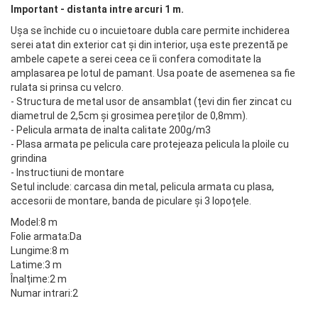
Important - distanta intre arcuri 1 m.
Ușa se închide cu o incuietoare dubla care permite inchiderea
serei atat din exterior cat și din interior, ușa este prezentă pe
ambele capete a serei ceea ce îi confera comoditate la
amplasarea pe lotul de pamant. Usa poate de asemenea sa fie
rulata si prinsa cu velcro.
- Structura de metal usor de ansamblat (țevi din fier zincat cu
diametrul de 2,5cm și grosimea pereților de 0,8mm).
- Pelicula armata de inalta calitate 200g/m3
- Plasa armata pe pelicula care protejeaza pelicula la ploile cu
grindina
- Instructiuni de montare
Setul include: carcasa din metal, pelicula armata cu plasa,
accesorii de montare, banda de piculare și 3 lopoțele.
Model:8 m
Folie armata:Da
Lungime:8 m
Latime:3 m
Înalțime:2 m
Numar intrari:2