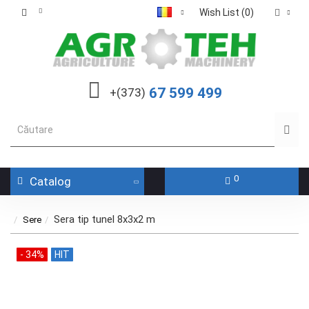
Wish List (0)
67 599 499
+(373)
0
Catalog
Sera tip tunel 8x3x2 m
Sere
- 34%
HIT