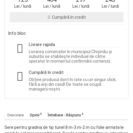
Lei / lună
Lei / lună
Lei / lună
Lei / lună
Cumpără în credit
Info bloc
Livrare rapida
Livrarea comenzilor în municipiul Chișinău și
suburbii se stabilește individual de către
operator în momentul confirmării comenzii.
Cumpără în credit
Obține produsul dorit în rate cu un singur click,
fără a ieși din casă! De toate se ocupă
managerii noștri.
0
0
Descriere
Opinii
Întrebare - Răspuns
Sere pentru gradina de tip tunel 8 m-3 m-2 m cu folie armata le