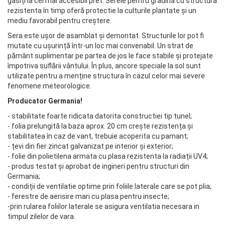
gasiți la cel mai accesibil pret. Serele pentru gradina cu structura
rezistenta în timp oferă protectie la culturile plantate și un
mediu favorabil pentru creștere.
Sera este ușor de asamblat și demontat. Structurile lor pot fi
mutate cu ușurință într-un loc mai convenabil. Un strat de
pământ suplimentar pe partea de jos le face stabile și protejate
împotriva suflării vântului. În plus, ancore speciale la sol sunt
utilizate pentru a menține structura în cazul celor mai severe
fenomene meteorologice.
Producator Germania!
- stabilitate foarte ridicata datorita constructiei tip tunel;
- folia prelungită la baza aprox. 20 cm crește rezistența și
stabilitatea în caz de vant, trebuie acoperita cu pamant;
- țevi din fier zincat galvanizat pe interior și exterior;
- folie din polietilena armata cu plasa rezistenta la radiații UV4;
- produs testat și aprobat de ingineri pentru structuri din
Germania;
- condiții de ventilatie optime prin foliile laterale care se pot plia;
- ferestre de aerisire mari cu plasa pentru insecte;
-prin rularea foliilor laterale se asigura ventilatia necesara in
timpul zilelor de vara.