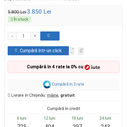
3.850 Lei
5.800 Lei
În stock
-
+
Cumpără într-un click
Cumpără în 4 rate la 0% cu
Cumpără în 3 rate
Livrare în Chișinău:
mâine
,
gratuit
Cumpără în credit
6 luni
12 luni
18 luni
24 luni
725
404
297
243