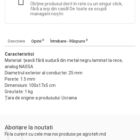
Obține produsul dorit în rate cu un singur click,
fără a ieși din casă! De toate se ocupă
managerii noștri.
0
0
Descriere
Opinii
Întrebare - Răspuns
Caracteristici
Material: țeavă fără sudură din metal negru laminat la rece,
analog NASSA
Diametrul exterior al conductei: 25 mm
Perete: 1.5 mm
Dimensiuni: 100x17x5 cm
Greutate: 1 kg
Țara de origine a produsului: Ucraina
Abonare la noutati
Fii la curent cu cele mai noi produse pe agroteh.md