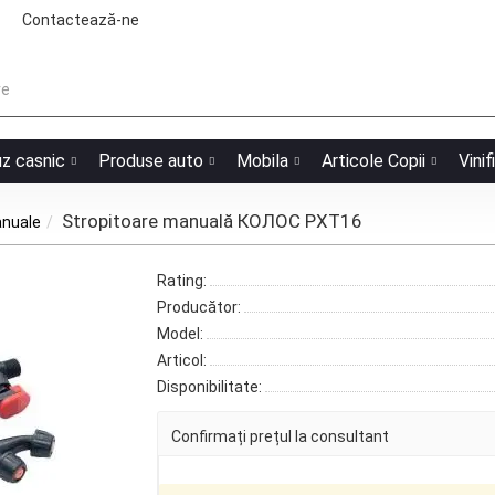
Contactează-ne
uz casnic
Produse auto
Mobila
Articole Copii
Vinif
Stropitoare manuală КОЛОС PXT16
anuale
Rating:
Producător:
Model:
Articol:
Disponibilitate:
Confirmați prețul la consultant