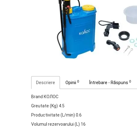
0
0
Descriere
Opinii
Întrebare - Răspuns
Brand КОЛОС
Greutate (Kg) 4.5
Productivitate (L/min) 0.6
Volumul rezervoarului (L) 16