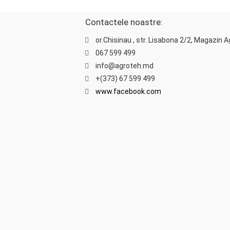
Contactele noastre:
or.Chisinau , str. Lisabona 2/2, Magazin 
067 599 499
info@agroteh.md
+(373) 67 599 499
www.facebook.com