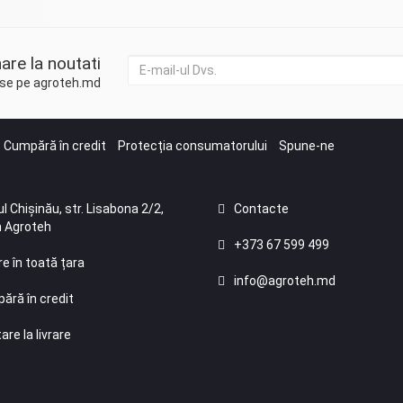
are la noutati
duse pe agroteh.md
Cumpără în credit
Protecția consumatorului
Spune-ne
l Chișinău, str. Lisabona 2/2,
Contacte
 Agroteh
+373 67 599 499
re în toată țara
info@agroteh.md
ără în credit
are la livrare