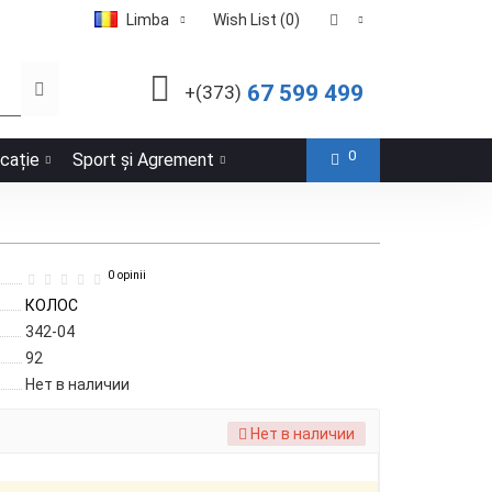
Limba
Wish List (0)
67 599 499
+(373)
0
icație
Sport și Agrement
0 opinii
КОЛОС
342-04
92
Нет в наличии
Нет в наличии