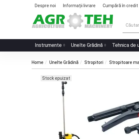
Despre noi
Informații livrare
Cumpără în credit
Instrumente
Unelte Grădină
Tehnica de 
Home
Unelte Grădină
Stropitori
Stropitoare m
Stock epuizat