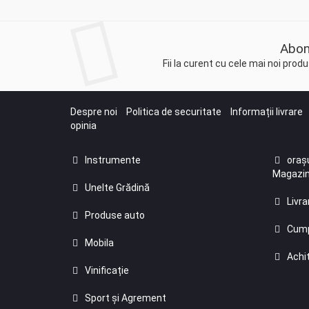
Abon
Fii la curent cu cele mai noi pro
Despre noi
Politica de securitate
Informații livrare
opinia
Instrumente
orașu
Magazin
Unelte Grădină
Livra
Produse auto
Cump
Mobila
Achit
Vinificație
Sport și Agrement