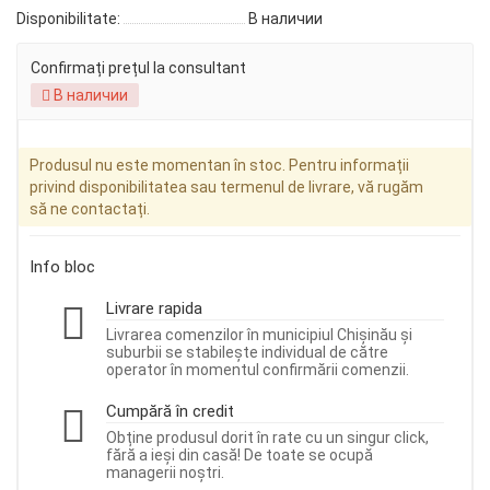
Disponibilitate:
В наличии
Confirmați prețul la consultant
В наличии
Produsul nu este momentan în stoc. Pentru informații
privind disponibilitatea sau termenul de livrare, vă rugăm
să ne contactați.
Info bloc
Livrare rapida
Livrarea comenzilor în municipiul Chișinău și
suburbii se stabilește individual de către
operator în momentul confirmării comenzii.
Cumpără în credit
Obține produsul dorit în rate cu un singur click,
fără a ieși din casă! De toate se ocupă
managerii noștri.