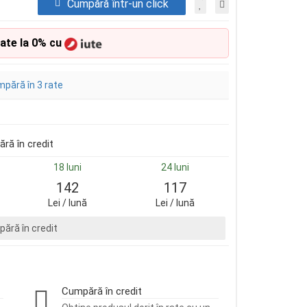
Cumpără într-un click
rate la 0% cu
pără în 3 rate
ră în credit
18 luni
24 luni
142
117
Lei / lună
Lei / lună
ără în credit
Cumpără în credit