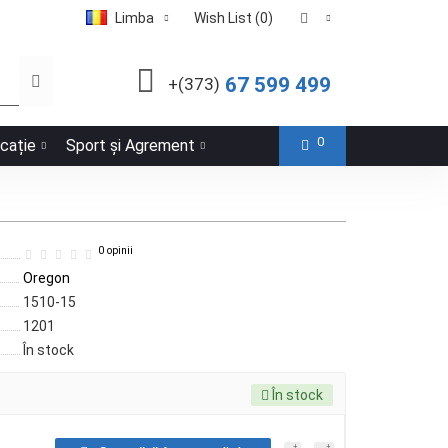
Limba
Wish List (0)
67 599 499
+(373)
0
icație
Sport și Agrement
0 opinii
Oregon
1510-15
1201
În stock
În stock