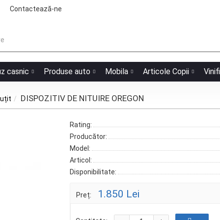
Contactează-ne
uz casnic
Produse auto
Mobila
Articole Copii
Vinif
DISPOZITIV DE NITUIRE OREGON
uțit
Rating:
Producător:
Model:
Articol:
Disponibilitate:
1.850 Lei
Preț: