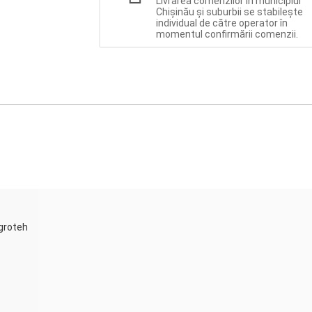
Livrarea comenzilor în municipiul
Chișinău și suburbii se stabilește
individual de către operator în
momentul confirmării comenzii.
Agroteh