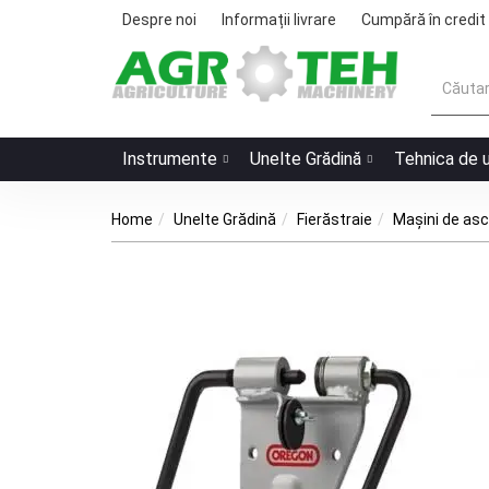
Despre noi
Informații livrare
Cumpără în credit
Instrumente
Unelte Grădină
Tehnica de 
Home
Unelte Grădină
Fierăstraie
Mașini de asc