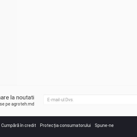
are la noutati
duse pe agroteh.md
Cumpără în credit
Protecția consumatorului
Spune-ne