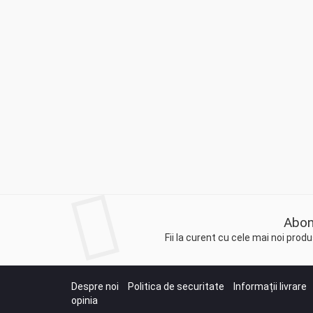
Abon
Fii la curent cu cele mai noi pro
Despre noi
Politica de securitate
Informații livrare
opinia