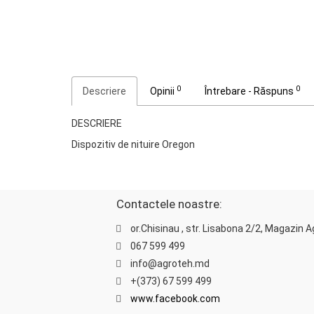
0
0
Descriere
Opinii
Întrebare - Răspuns
DESCRIERE
Dispozitiv de nituire Oregon
Contactele noastre:
or.Chisinau , str. Lisabona 2/2, Magazin 
067 599 499
info@agroteh.md
+(373) 67 599 499
www.facebook.com