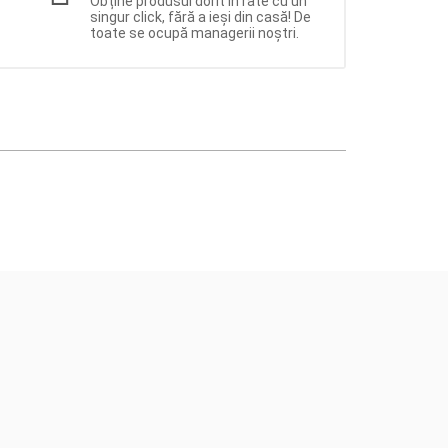
Obține produsul dorit în rate cu un
singur click, fără a ieși din casă! De
toate se ocupă managerii noștri.