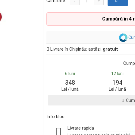
-
Cantitate:
+
Cumpără în 4 
Cum
Livrare în Chișinău:
astăzi
,
gratuit
Cumpă
6 luni
12 luni
348
194
Lei / lună
Lei / lună
Cump
Info bloc
Livrare rapida