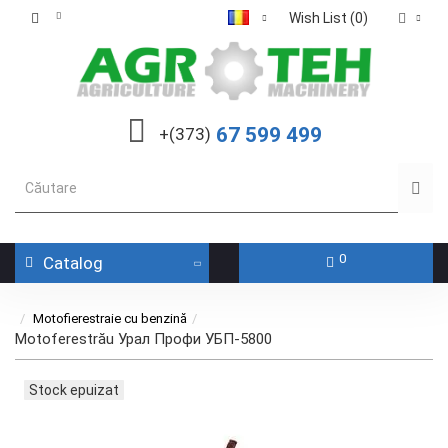
Wish List (0)
67 599 499
+(373)
0
Catalog
Motofierestraie cu benzină
Motoferestrău Урал Профи УБП-5800
Stock epuizat