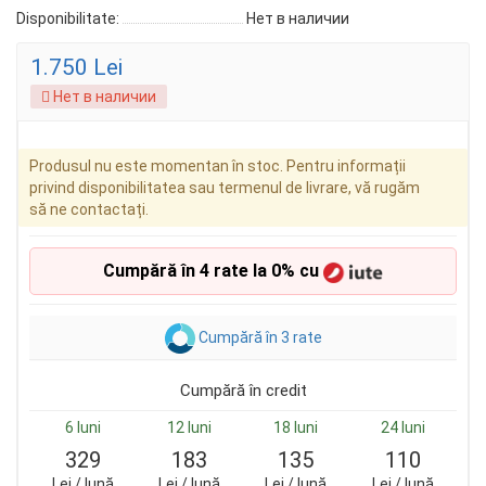
Disponibilitate:
Нет в наличии
1.750 Lei
Нет в наличии
Produsul nu este momentan în stoc. Pentru informații
privind disponibilitatea sau termenul de livrare, vă rugăm
să ne contactați.
Cumpără în 4 rate la 0% cu
Cumpără în 3 rate
Cumpără în credit
6 luni
12 luni
18 luni
24 luni
329
183
135
110
Lei / lună
Lei / lună
Lei / lună
Lei / lună