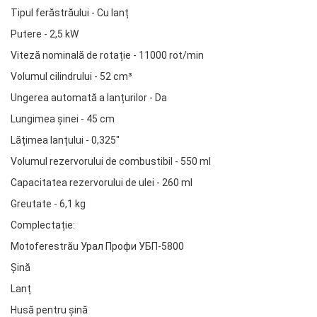
Tipul ferăstrăului - Cu lanț
Putere - 2,5 kW
Viteză nominală de rotație - 11000 rot/min
Volumul cilindrului - 52 cm³
Ungerea automată a lanțurilor - Da
Lungimea șinei - 45 cm
Lățimea lanțului - 0,325"
Volumul rezervorului de combustibil - 550 ml
Capacitatea rezervorului de ulei - 260 ml
Greutate - 6,1 kg
Complectație:
Motoferestrău Урал Профи УБП-5800
Șină
Lanț
Husă pentru șină