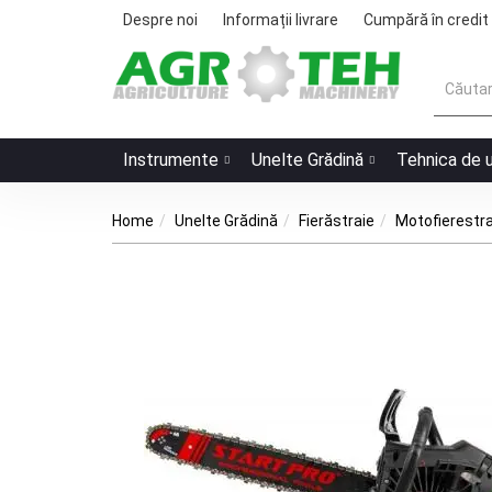
Despre noi
Informații livrare
Cumpără în credit
Instrumente
Unelte Grădină
Tehnica de 
Home
Unelte Grădină
Fierăstraie
Motofierestra