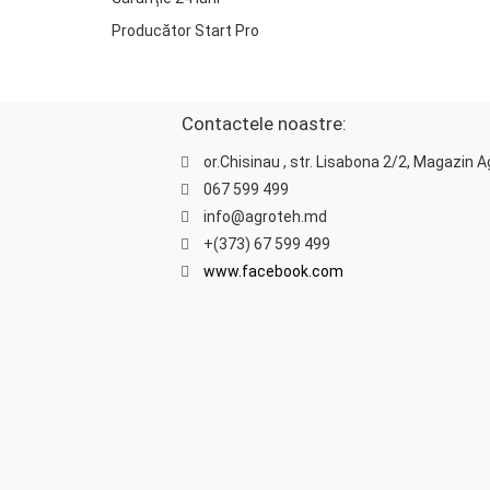
Producător Start Pro
Contactele noastre:
or.Chisinau , str. Lisabona 2/2, Magazin 
067 599 499
info@agroteh.md
+(373) 67 599 499
www.facebook.com