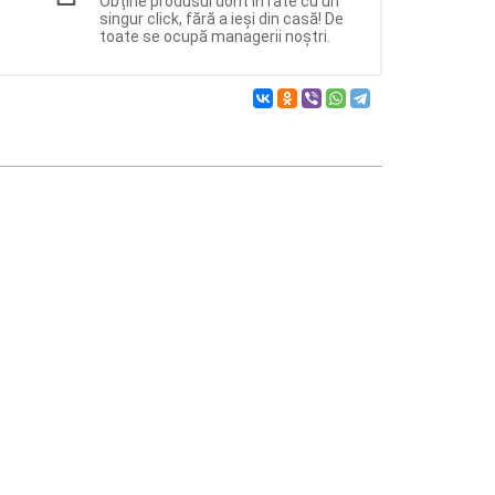
Obține produsul dorit în rate cu un
singur click, fără a ieși din casă! De
toate se ocupă managerii noștri.