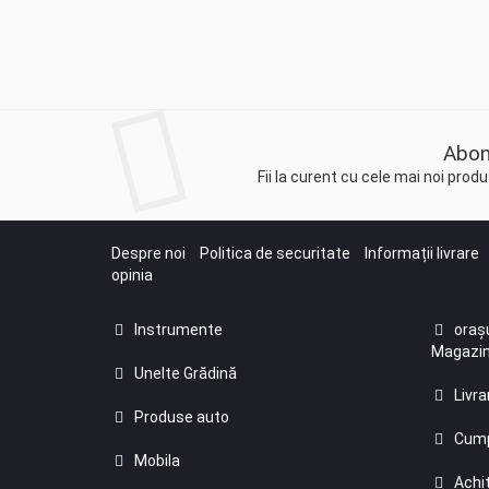
Abon
Fii la curent cu cele mai noi pro
Despre noi
Politica de securitate
Informații livrare
opinia
Instrumente
orașu
Magazin
Unelte Grădină
Livra
Produse auto
Cump
Mobila
Achit