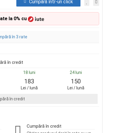
Cumpără într-un click
rate la 0% cu
pără în 3 rate
ră în credit
18 luni
24 luni
183
150
Lei / lună
Lei / lună
ără în credit
Cumpără în credit