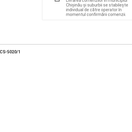
Livrarea comenzilor în municipiul
Chișinău și suburbii se stabilește
individual de către operator în
momentul confirmării comenzii.
 SCS-5020/1