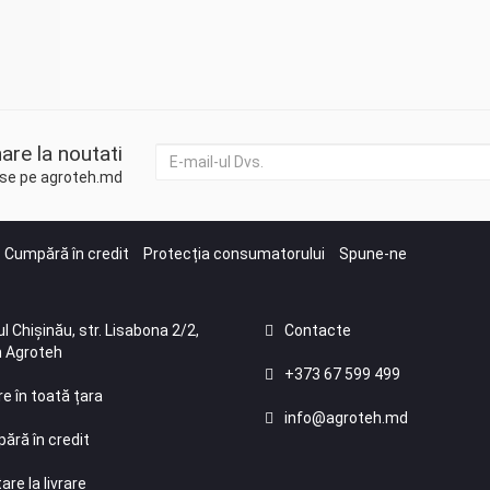
are la noutati
duse pe agroteh.md
Cumpără în credit
Protecția consumatorului
Spune-ne
l Chișinău, str. Lisabona 2/2,
Contacte
 Agroteh
+373 67 599 499
re în toată țara
info@agroteh.md
ără în credit
are la livrare