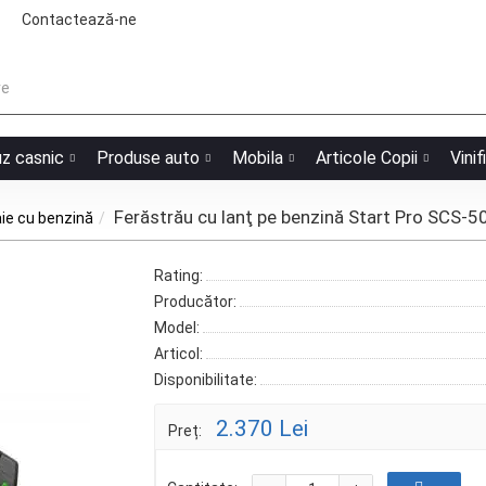
Contactează-ne
uz casnic
Produse auto
Mobila
Articole Copii
Vinif
Ferăstrău cu lanţ pe benzină Start Pro SCS-
ie cu benzină
Rating:
Producător:
Model:
Articol:
Disponibilitate:
2.370 Lei
Preț: