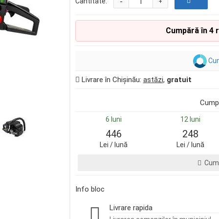
-
Cantitate:
+
Cumpără în 4 
Cum
Livrare în Chișinău:
astăzi
,
gratuit
Cumpă
6 luni
12 luni
446
248
Lei / lună
Lei / lună
Cump
Info bloc
Livrare rapida