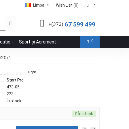
Limba
Wish List (0)
67 599 499
+(373)
0
icație
Sport și Agrement
5020/1
0 opinii
Start Pro
473-05
223
În stock
În stock