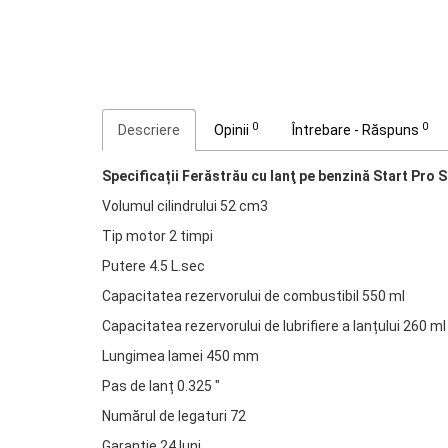
0
0
Descriere
Opinii
Întrebare - Răspuns
Specificații Ferăstrău cu lanţ pe benzină Start Pro
Volumul cilindrului 52 cm3
Tip motor 2 timpi
Putere 4.5 L.sec
Capacitatea rezervorului de combustibil 550 ml
Capacitatea rezervorului de lubrifiere a lanțului 260 ml
Lungimea lamei 450 mm
Pas de lanț 0.325 "
Numărul de legaturi 72
Garanție 24 luni