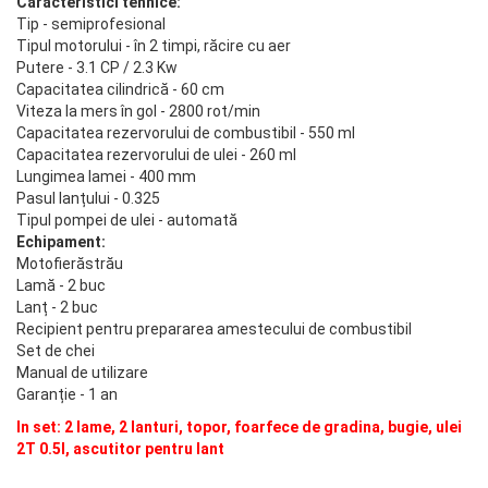
Caracteristici tehnice:
Tip - semiprofesional
Tipul motorului - în 2 timpi, răcire cu aer
Putere - 3.1 CP / 2.3 Kw
Capacitatea cilindrică - 60 cm
Viteza la mers în gol - 2800 rot/min
Capacitatea rezervorului de combustibil - 550 ml
Capacitatea rezervorului de ulei - 260 ml
Lungimea lamei - 400 mm
Pasul lanțului - 0.325
Tipul pompei de ulei - automată
Echipament:
Motofierăstrău
Lamă - 2 buc
Lanț - 2 buc
Recipient pentru prepararea amestecului de combustibil
Set de chei
Manual de utilizare
Garanție - 1 an
In set: 2 lame, 2 lanturi, topor, foarfece de gradina, bugie, ulei
2T 0.5l, ascutitor pentru lant