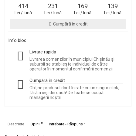
414
231
169
139
Lei / lună
Lei / lună
Lei / lună
Lei / lună
Cumpără în credit
Info bloc
Livrare rapida
Livrarea comenzilor în municipiul Chișinău și
suburbii se stabilește individual de către
operator în momentul confirmării comenzii.
Cumpără în credit
Obține produsul dorit în rate cu un singur click,
fără a ieși din casă! De toate se ocupă
managerii noștri.
0
0
Descriere
Opinii
Întrebare - Răspuns