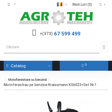
Wish List (0)
67 599 499
+(373)
0
Catalog
Motofierestraie cu benzină
Motoferastrau pe benzina Kraissmann KS6023+Set Nr.1