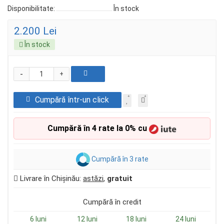
Disponibilitate:
În stock
2.200 Lei
În stock
-
+
Cumpără într-un click
Cumpără în 4 rate la 0% cu
Cumpără în 3 rate
Livrare în Chișinău:
astăzi
,
gratuit
Cumpără în credit
6 luni
12 luni
18 luni
24 luni