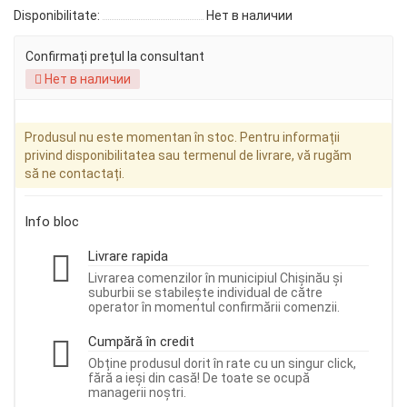
Disponibilitate:
Нет в наличии
Confirmați prețul la consultant
Нет в наличии
Produsul nu este momentan în stoc. Pentru informații
privind disponibilitatea sau termenul de livrare, vă rugăm
să ne contactați.
Info bloc
Livrare rapida
Livrarea comenzilor în municipiul Chișinău și
suburbii se stabilește individual de către
operator în momentul confirmării comenzii.
Cumpără în credit
Obține produsul dorit în rate cu un singur click,
fără a ieși din casă! De toate se ocupă
managerii noștri.