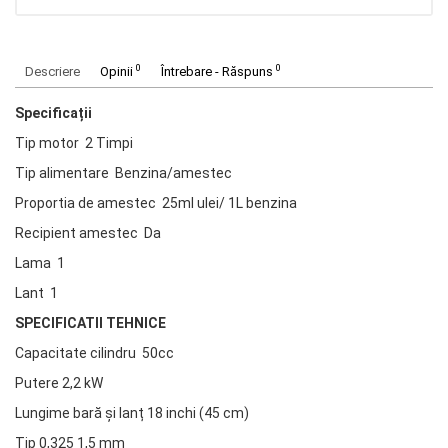
0
0
Descriere
Opinii
Întrebare - Răspuns
Specificații
Tip motor 2 Timpi
Tip alimentare Benzina/amestec
Proportia de amestec 25ml ulei/ 1L benzina
Recipient amestec Da
Lama 1
Lant 1
SPECIFICATII TEHNICE
Capacitate cilindru 50cc
Putere 2,2 kW
Lungime bară și lanț 18 inchi (45 cm)
Tip 0,325 1,5 mm