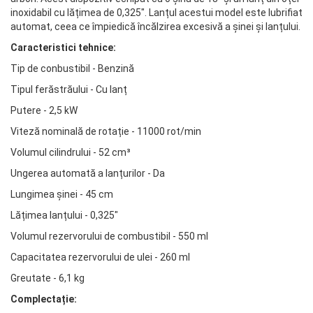
inoxidabil cu lățimea de 0,325". Lanțul acestui model este lubrifiat
automat, ceea ce împiedică încălzirea excesivă a șinei și lanțului.
Caracteristici tehnice:
Tip de conbustibil - Benzină
Tipul ferăstrăului - Cu lanț
Putere - 2,5 kW
Viteză nominală de rotație - 11000 rot/min
Volumul cilindrului - 52 cm³
Ungerea automată a lanțurilor - Da
Lungimea șinei - 45 cm
Lățimea lanțului - 0,325"
Volumul rezervorului de combustibil - 550 ml
Capacitatea rezervorului de ulei - 260 ml
Greutate - 6,1 kg
Complectație: