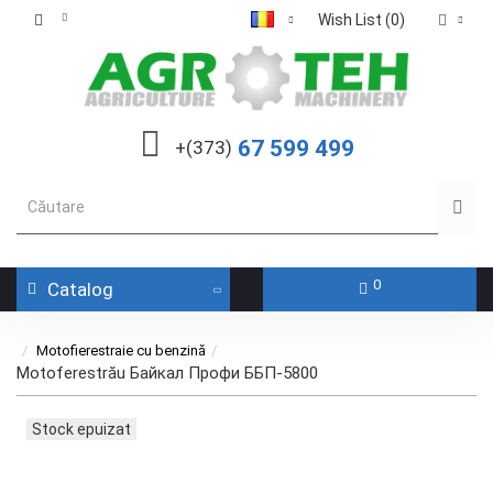
Wish List (0)
67 599 499
+(373)
0
Catalog
Motofierestraie cu benzină
Motoferestrău Байкал Профи ББП-5800
Stock epuizat