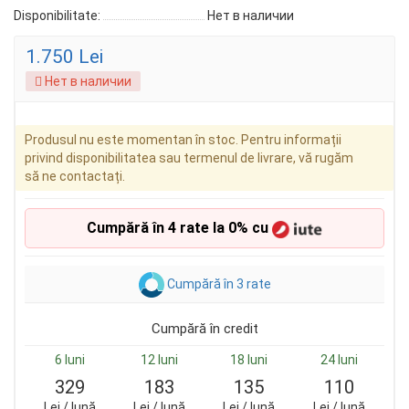
Disponibilitate:
Нет в наличии
1.750 Lei
Нет в наличии
Produsul nu este momentan în stoc. Pentru informații
privind disponibilitatea sau termenul de livrare, vă rugăm
să ne contactați.
Cumpără în 4 rate la 0% cu
Cumpără în 3 rate
Cumpără în credit
6 luni
12 luni
18 luni
24 luni
329
183
135
110
Lei / lună
Lei / lună
Lei / lună
Lei / lună