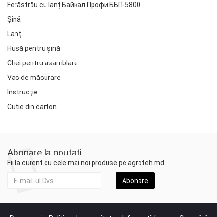
Ferăstrău cu lanț Байкал Профи ББП-5800
Șină
Lanț
Husă pentru șină
Chei pentru asamblare
Vas de măsurare
Instrucție
Cutie din carton
Abonare la noutati
Fii la curent cu cele mai noi produse pe agroteh.md
Abonare