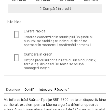
Cumpără în credit
Info bloc
Livrare rapida
Livrarea comenzilor în municipiul Chișinău și
suburbii se stabilește individual de către
operator în momentul confirmării comenzii.
Cumpără în credit
Obține produsul dorit în rate cu un singur click,
fără a ieși din casă! De toate se ocupă
managerii noștri.
0
0
Descriere
Opinii
Întrebare - Răspuns
Motoferestrăul Байкал Профи ББП-5800- este un dispozitiv bine
echilibrat, excelent pentru tăierea sigură a diferitor specii de
arbori. Acest dispozitiv echipat cu o șină de 18" și un lanț din oțel