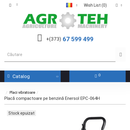
Wish List (0)
67 599 499
+(373)
0
Catalog
Placi vibratoare
Placă compactoare pe benzină Enersol EPC-064H
Stock epuizat