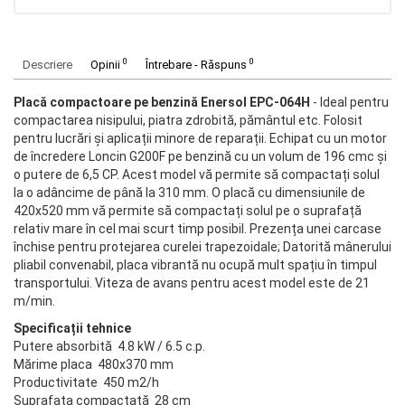
0
0
Descriere
Opinii
Întrebare - Răspuns
Placă compactoare pe benzină Enersol EPC-064H
- Ideal pentru
compactarea nisipului, piatra zdrobită, pământul etc. Folosit
pentru lucrări și aplicații minore de reparații. Echipat cu un motor
de încredere Loncin G200F pe benzină cu un volum de 196 cmc și
o putere de 6,5 CP. Acest model vă permite să compactați solul
la o adâncime de până la 310 mm. O placă cu dimensiunile de
420x520 mm vă permite să compactați solul pe o suprafață
relativ mare în cel mai scurt timp posibil. Prezența unei carcase
închise pentru protejarea curelei trapezoidale; Datorită mânerului
pliabil convenabil, placa vibrantă nu ocupă mult spațiu în timpul
transportului. Viteza de avans pentru acest model este de 21
m/min.
Specificații tehnice
Putere absorbită 4.8 kW / 6.5 c.p.
Mărime placa 480х370 mm
Productivitate 450 m2/h
Suprafața compactată 28 cm