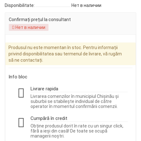
Disponibilitate:
Нет в наличии
Confirmați prețul la consultant
Нет в наличии
Produsul nu este momentan în stoc. Pentru informații
privind disponibilitatea sau termenul de livrare, vă rugăm
să ne contactați.
Info bloc
Livrare rapida
Livrarea comenzilor în municipiul Chișinău și
suburbii se stabilește individual de către
operator în momentul confirmării comenzii.
Cumpără în credit
Obține produsul dorit în rate cu un singur click,
fără a ieși din casă! De toate se ocupă
managerii noștri.