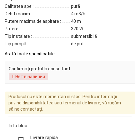
Calitatea apei :
pură
Debit maxim :
4 m3/h
Putere maximă de aspirare :
40 m
Putere :
370 W
Tip instalare :
submersibilă
Tip pompă :
de put
Arată toate specificatiile
Confirmați prețul la consultant
Нет в наличии
Produsul nu este momentan în stoc. Pentru informații
privind disponibilitatea sau termenul de livrare, vă rugăm
să ne contactați.
Info bloc
Livrare rapida