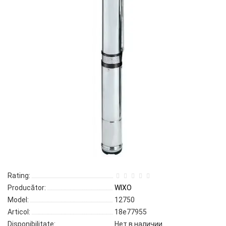
Rating:
Producător:
WIXO
Model:
12750
Articol:
18e77955
Disponibilitate:
Нет в наличии