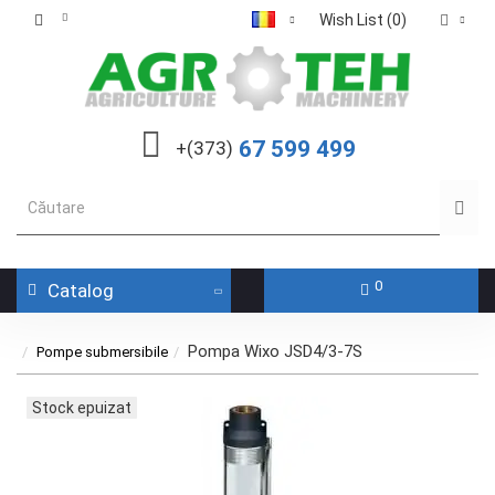
Wish List (0)
67 599 499
+(373)
0
Catalog
Pompa Wixo JSD4/3-7S
Pompe submersibile
Stock epuizat