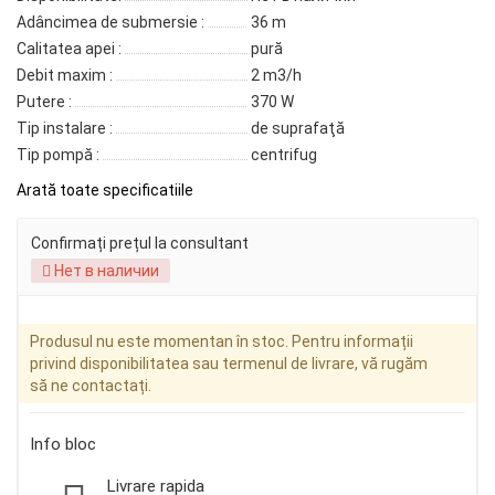
Adâncimea de submersie :
36 m
Calitatea apei :
pură
Debit maxim :
2 m3/h
Putere :
370 W
Tip instalare :
de suprafaţă
Tip pompă :
centrifug
Arată toate specificatiile
Confirmați prețul la consultant
Нет в наличии
Produsul nu este momentan în stoc. Pentru informații
privind disponibilitatea sau termenul de livrare, vă rugăm
să ne contactați.
Info bloc
Livrare rapida