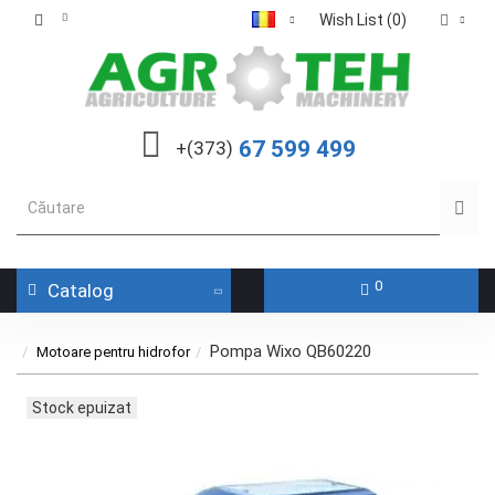
Wish List (0)
67 599 499
+(373)
0
Catalog
Pompa Wixo QB60220
Motoare pentru hidrofor
Stock epuizat