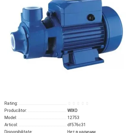
Rating:
Producător:
WIXO
Model:
12753
Articol:
df576c31
Disponibilitate:
Нет в наличии