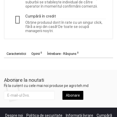
suburbii se stabilește individual de către
operator în momentul confirmării comenzii.
Cumpără în credit
Obține produsul dorit în rate cu un singur click,
fără a ieși din casă! De toate se ocupă
managerii noștri.
0
0
Caracteristici
Opinii
Întrebare - Răspuns
Abonare la noutati
Fii la curent cu cele mai noi produse pe agroteh.md
Abonare
Despre noi
Politica de securitate
Informații livrare
Cumpără