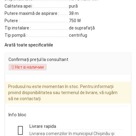
Calitatea apei :
pură
Putere maximă de aspirare :
38 m
Putere :
750 W
Tip instalare :
de suprafaţă
Tip pompă :
centrifug
Arată toate specificatiile
Confirmați prețul la consultant
Нет в наличии
Produsul nu este momentan în stoc. Pentru informații
privind disponibilitatea sau termenul de livrare, vă rugăm
să ne contactați.
Info bloc
Livrare rapida
Livrarea comenzilor în municipiul Chișinău și