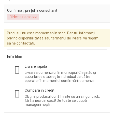
Confirmați prețul la consultant
Нет в наличии
Produsul nu este momentan în stoc. Pentru informații
privind disponibilitatea sau termenul de livrare, vă rugăm
să ne contactați.
Info bloc
Livrare rapida
Livrarea comenzilor în municipiul Chișinău și
suburbii se stabilește individual de către
operator în momentul confirmării comenzii.
Cumpără în credit
Obține produsul dorit în rate cu un singur click,
fără a ieși din casă! De toate se ocupă
managerii noștri.