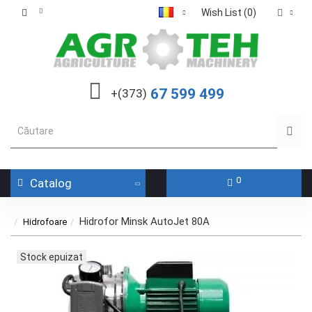
Wish List (0)
67 599 499
+(373)
0
Catalog
Hidrofor Minsk AutoJet 80A
Hidrofoare
Stock epuizat