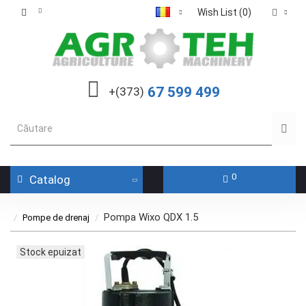
Wish List (0)
67 599 499
+(373)
0
Catalog
Pompa Wixo QDX 1.5
Pompe de drenaj
Stock epuizat