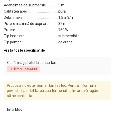
Adâncimea de submersie :
5 m
Calitatea apei :
pură
Debit maxim :
1.5 m3/h
Putere maximă de aspirare :
32 m
Putere :
750 W
Tip instalare :
submersibilă
Tip pompă :
de drenaj
Arată toate specificatiile
Confirmați prețul la consultant
Нет в наличии
Produsul nu este momentan în stoc. Pentru informații
privind disponibilitatea sau termenul de livrare, vă rugăm
să ne contactați.
Info bloc