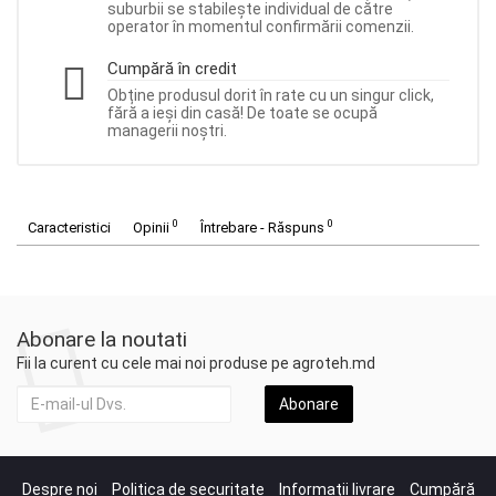
suburbii se stabilește individual de către
operator în momentul confirmării comenzii.
Cumpără în credit
Obține produsul dorit în rate cu un singur click,
fără a ieși din casă! De toate se ocupă
managerii noștri.
0
0
Caracteristici
Opinii
Întrebare - Răspuns
Abonare la noutati
Fii la curent cu cele mai noi produse pe agroteh.md
Abonare
Despre noi
Politica de securitate
Informații livrare
Cumpără