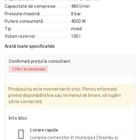
Capacitate de compresie :
480 l/min
Presiune maximă :
8 bar
Putere consumată :
4000 W
Tip :
mobil
Volum rezervor :
100 l
Arată toate specificatiile
Confirmați prețul la consultant
Нет в наличии
Produsul nu este momentan în stoc. Pentru informații
privind disponibilitatea sau termenul de livrare, vă rugăm
să ne contactați.
Info bloc
Livrare rapida
Livrarea comenzilor în municipiul Chișinău și