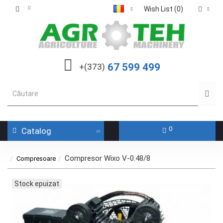
Wish List (0)
67 599 499
+(373)
0
Catalog
Compresor Wixo V-0.48/8
Compresoare
Stock epuizat