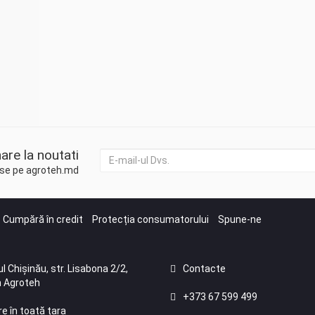
are la noutati
duse pe agroteh.md
Cumpără în credit
Protecția consumatorului
Spune-ne
l Chișinău, str. Lisabona 2/2,
Contacte
 Agroteh
+373 67 599 499
re în toată țara