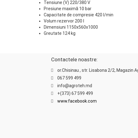
Tensiune (V) 220/380 V
Presiune maximă 10 bar
Capacitate de compresie 420 l/min
Volum rezervor 200 l
Dimensiuni 1150x560x1000
Greutate 124 kg
Contactele noastre:
or.Chisinau , str. Lisabona 2/2, Magazin 
067 599 499
info@agroteh.md
+(373) 67 599 499
www.facebook.com