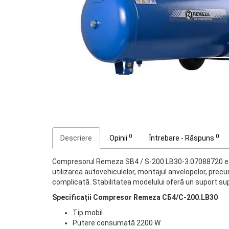
0
0
Descriere
Opinii
Întrebare - Răspuns
Compresorul Remeza SB4 / S-200.LB30-3.07088720 este
utilizarea autovehiculelor, montajul anvelopelor, precu
complicată. Stabilitatea modelului oferă un suport sup
Specificații Compresor Remeza СБ4/С-200.LB30
Tip mobil
Putere consumată 2200 W