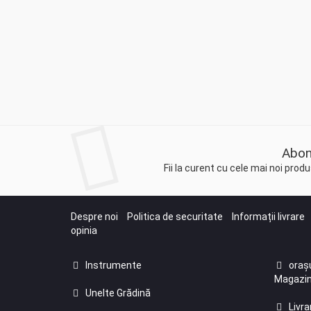
Abon
Fii la curent cu cele mai noi pro
Despre noi
Politica de securitate
Informații livrare
opinia
Instrumente
orașu
Magazin
Unelte Grădină
Livra