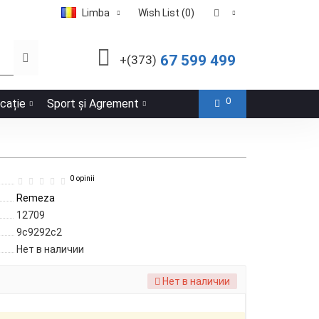
Limba
Wish List (0)
67 599 499
+(373)
0
icație
Sport și Agrement
0 opinii
Remeza
12709
9c9292c2
Нет в наличии
Нет в наличии