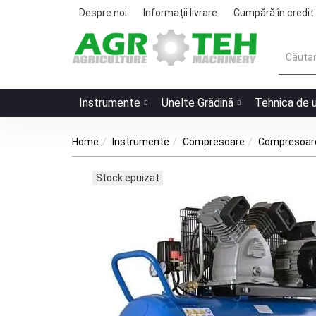
Despre noi
Informații livrare
Cumpără în credit
Instrumente
Unelte Grădină
Tehnica de 
Home
Instrumente
Compresoare
Compresoar
Stock epuizat