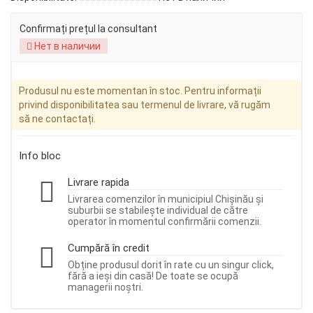
Confirmați prețul la consultant
Нет в наличии
Produsul nu este momentan în stoc. Pentru informații
privind disponibilitatea sau termenul de livrare, vă rugăm
să ne contactați.
Info bloc
Livrare rapida
Livrarea comenzilor în municipiul Chișinău și
suburbii se stabilește individual de către
operator în momentul confirmării comenzii.
Cumpără în credit
Obține produsul dorit în rate cu un singur click,
fără a ieși din casă! De toate se ocupă
managerii noștri.