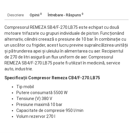
0
0
Descriere
Opinii
Întrebare - Răspuns
Compresorul REMEZA SB4/F-270.LB75 este echipat cu două
motoare trifazate cu grupuri individuale de piston. Funcționând
alternativ, cilindrii creează o presiune de 10 bar. În combinație cu
un uscător cu frigider, acest lucru previne supraîncălzirea unității
și pătrunderea apei și uleiului în alimentarea cu aer. Recipientul
de 270 de litri asigură un flux uniform de aer. Compresorul
REMEZA SB4/F-270.LB75 poate fi utilizat în medicină, service
auto, industrie.
Specificații Compresor Remeza CB4/F-270.LB75
Tip mobil
Putere consumată 5500 W
Tensiune (V) 380 V
Presiune maximă 10 bar
Capacitate de compresie 950 l/min
Volum rezervor 270 l