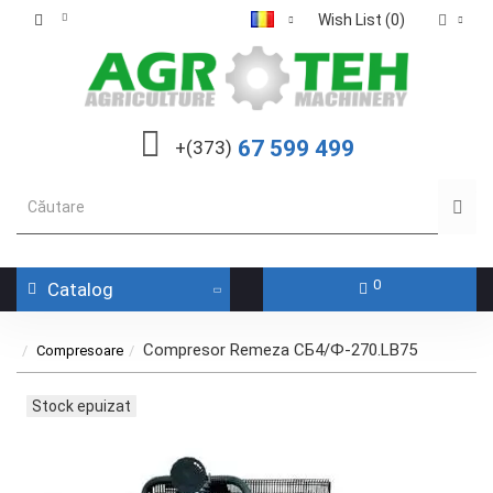
Wish List (0)
67 599 499
+(373)
0
Catalog
Compresor Remeza СБ4/Ф-270.LB75
Compresoare
Stock epuizat