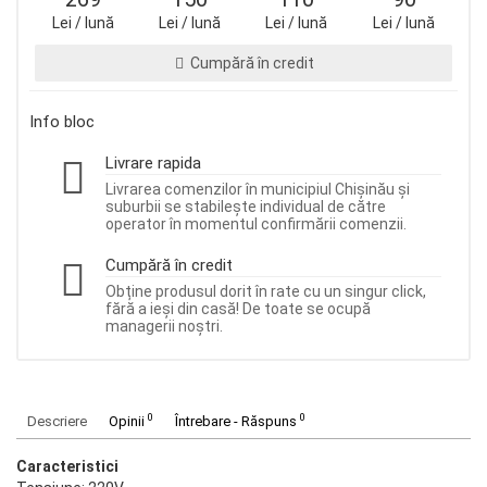
Lei / lună
Lei / lună
Lei / lună
Lei / lună
Cumpără în credit
Info bloc
Livrare rapida
Livrarea comenzilor în municipiul Chișinău și
suburbii se stabilește individual de către
operator în momentul confirmării comenzii.
Cumpără în credit
Obține produsul dorit în rate cu un singur click,
fără a ieși din casă! De toate se ocupă
managerii noștri.
0
0
Descriere
Opinii
Întrebare - Răspuns
Caracteristici