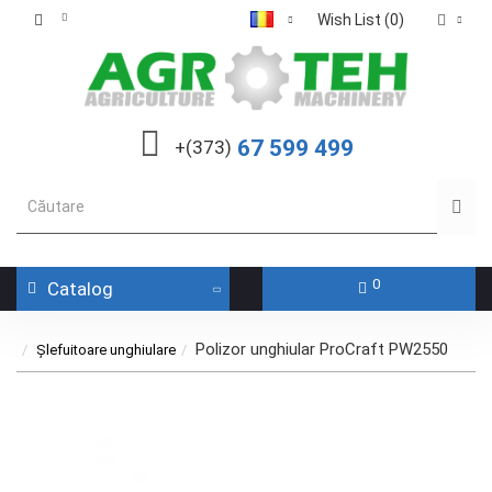
Wish List (0)
67 599 499
+(373)
0
Catalog
Polizor unghiular ProCraft PW2550
Șlefuitoare unghiulare