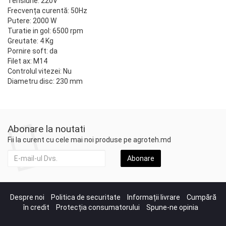
Tensiune: 220V
Frecvența curentă: 50Hz
Putere: 2000 W
Turatie in gol: 6500 rpm
Greutate: 4 Kg
Pornire soft: da
Filet ax: M14
Controlul vitezei: Nu
Diametru disc: 230 mm
Abonare la noutati
Fii la curent cu cele mai noi produse pe agroteh.md
Abonare
Despre noi
Politica de securitate
Informații livrare
Cumpără
în credit
Protecția consumatorului
Spune-ne opinia