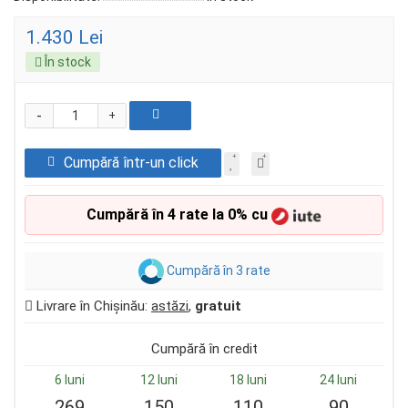
1.430 Lei
În stock
-
+
Cumpără într-un click
Cumpără în 4 rate la 0% cu
Cumpără în 3 rate
Livrare în Chișinău:
astăzi
,
gratuit
Cumpără în credit
6 luni
12 luni
18 luni
24 luni
269
150
110
90