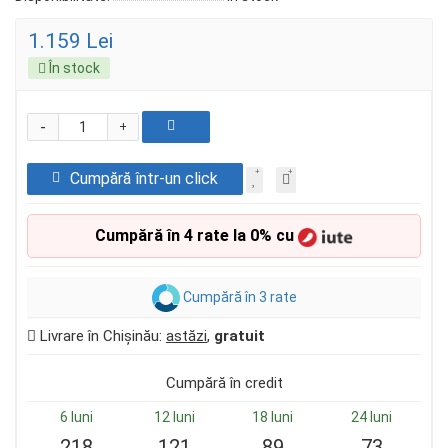
1.159 Lei
În stock
-
+
Cumpără într-un click
Cumpără în 4 rate la 0% cu
Cumpără în 3 rate
Livrare în Chișinău:
astăzi
,
gratuit
Cumpără în credit
6 luni
12 luni
18 luni
24 luni
218
121
89
73