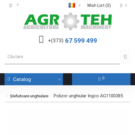
Wish List (0)
67 599 499
+(373)
0
Catalog
Polizor unghiular Ingco AG1100385
Șlefuitoare unghiulare