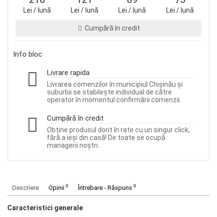
Lei / lună
Lei / lună
Lei / lună
Lei / lună
Cumpără în credit
Info bloc
Livrare rapida
Livrarea comenzilor în municipiul Chișinău și
suburbii se stabilește individual de către
operator în momentul confirmării comenzii.
Cumpără în credit
Obține produsul dorit în rate cu un singur click,
fără a ieși din casă! De toate se ocupă
managerii noștri.
0
0
Descriere
Opinii
Întrebare - Răspuns
Caracteristici generale