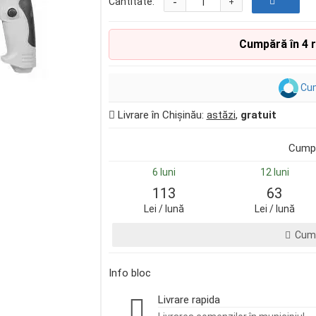
-
Cantitate:
+
Cumpără în 4 
Cum
Livrare în Chișinău:
astăzi
,
gratuit
Cumpă
6 luni
12 luni
113
63
Lei / lună
Lei / lună
Cump
Info bloc
Livrare rapida