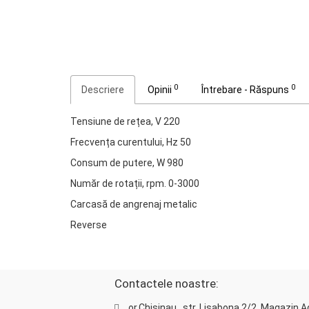
0
0
Descriere
Opinii
Întrebare - Răspuns
Tensiune de rețea, V 220
Frecvența curentului, Hz 50
Consum de putere, W 980
Număr de rotații, rpm. 0-3000
Carcasă de angrenaj metalic
Reverse
Contactele noastre:
or.Chisinau , str. Lisabona 2/2, Magazin 