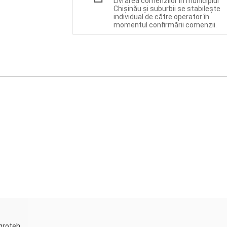
Livrarea comenzilor în municipiul
Chișinău și suburbii se stabilește
individual de către operator în
momentul confirmării comenzii.
Agroteh