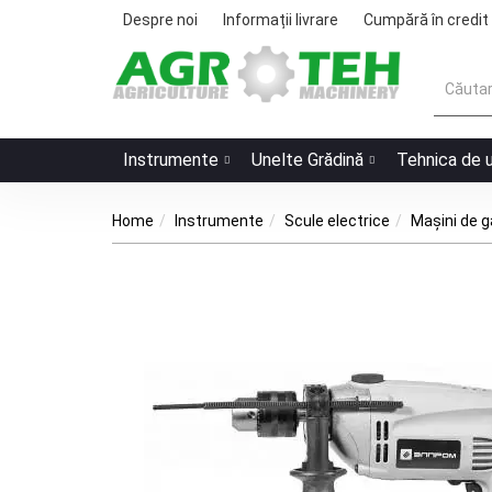
Despre noi
Informații livrare
Cumpără în credit
Instrumente
Unelte Grădină
Tehnica de 
Home
Instrumente
Scule electrice
Maşini de g