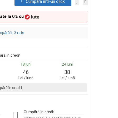
Cumpără într-un click
rate la 0% cu
pără în 3 rate
ră în credit
18 luni
24 luni
46
38
Lei / lună
Lei / lună
ără în credit
Cumpără în credit