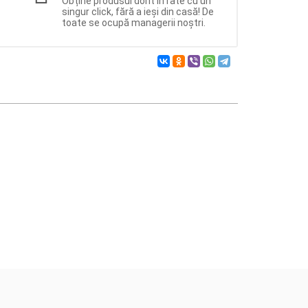
Obține produsul dorit în rate cu un
singur click, fără a ieși din casă! De
toate se ocupă managerii noștri.