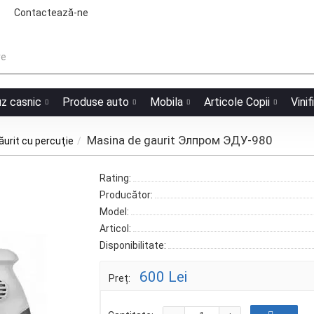
Contactează-ne
uz casnic
Produse auto
Mobila
Articole Copii
Vinif
Masina de gaurit Элпром ЭДУ-980
ăurit cu percuţie
Rating:
Producător:
Model:
Articol:
Disponibilitate:
600 Lei
Preț: