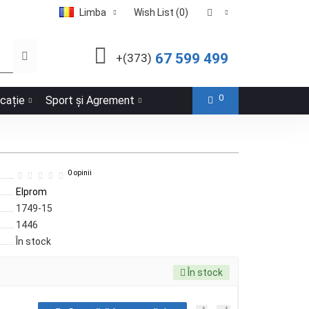
Limba
Wish List (0)
67 599 499
+(373)
0
icație
Sport și Agrement
0 opinii
Elprom
1749-15
1446
În stock
În stock