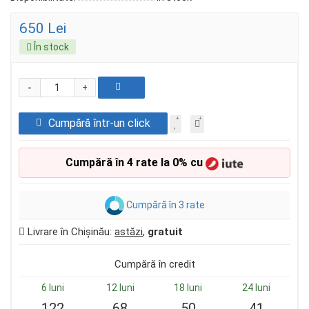
650 Lei
În stock
-
+
Cumpără într-un click
Cumpără în 4 rate la 0% cu
Cumpără în 3 rate
Livrare în Chișinău:
astăzi
,
gratuit
Cumpără în credit
6 luni
12 luni
18 luni
24 luni
122
68
50
41