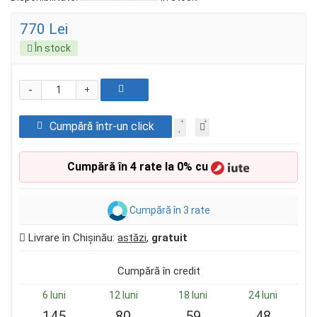
770 Lei
În stock
-
+
Cumpără într-un click
Cumpără în 4 rate la 0% cu
Cumpără în 3 rate
Livrare în Chișinău:
astăzi
,
gratuit
Cumpără în credit
6 luni
12 luni
18 luni
24 luni
145
80
59
48