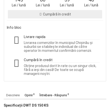
Lei / lună
Lei / lună
Lei / lună
Lei / lună
Cumpără în credit
Info bloc
Livrare rapida
Livrarea comenzilor în municipiul Chișinău și
suburbii se stabilește individual de către
operator în momentul confirmării comenzii.
Cumpără în credit
Obține produsul dorit în rate cu un singur click,
fără a ieși din casă! De toate se ocupă
managerii noștri.
0
0
Descriere
Opinii
Întrebare - Răspuns
Specificații DWT DS 150 KS