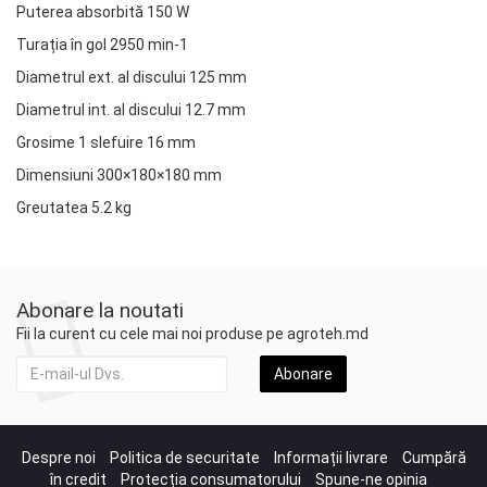
Puterea absorbită 150 W
Turația în gol 2950 min-1
Diametrul ext. al discului 125 mm
Diametrul int. al discului 12.7 mm
Grosime 1 slefuire 16 mm
Dimensiuni 300×180×180 mm
Greutatea 5.2 kg
Abonare la noutati
Fii la curent cu cele mai noi produse pe agroteh.md
Abonare
Despre noi
Politica de securitate
Informații livrare
Cumpără
în credit
Protecția consumatorului
Spune-ne opinia