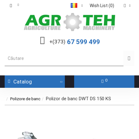
Wish List (0)
67 599 499
+(373)
0
Catalog
Polizor de banc DWT DS 150 KS
Polizore de banc