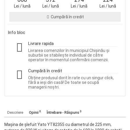
Lei / lună
Lei / lună
Lei / lună
Lei / lună
Cumpără în credit
Info bloc
Livrare rapida
Livrarea comenzilor în municipiul Chișinău și
suburbii se stabilește individual de către
operator în momentul confirmării comenzii.
Cumpără în credit
Obține produsul dorit în rate cu un singur click,
fără a ieși din casă! De toate se ocupă
managerii noștri.
0
0
Descriere
Opinii
Întrebare - Răspuns
Mașina de șlefuit Yato YT82355 cu diametrul de 225 mm,