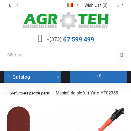
Wish List (0)
67 599 499
+(373)
0
Catalog
Mașină de şlefuit Yato YT82355
Șlefuitoare pentru pereți