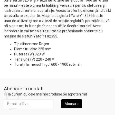
puterea de 820 W și viteza de rotație de la 600 la 1900 de rotații
pe minut - este o unealtă fiabilă și versatilă pentru șlefuirea și
lustruirea diferitelor suprafețe. Aceasta oferă o eficiență ridicată
și rezultate excelente. Mașina de șlefuit Yato YT82355 este
ușor de utilizat și are o viteză de rotație reglabilă, permițându-vă
să o ajustați în funcție de necesitățile fiecărei sarcini. Aveți
încredere în calitatea și rezultatele profesionale obținute cu
mașina de șlefuit Yato YT82355.
Tip alimentare Rețea
Diametru disc 225 mm
Puterea (W) 820 W
Tensiune (V) 220 - 240 V
Turaţii la mersul în gol 600 - 1900 rot/min
Abonare la noutati
Fii la curent cu cele mai noi produse pe agroteh.md
Abonare