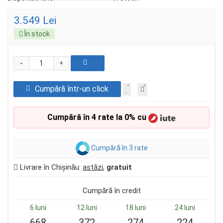
3.549 Lei
În stock
-
+
Cumpără într-un click
Cumpără în 4 rate la 0% cu
Cumpără în 3 rate
Livrare în Chișinău:
astăzi
,
gratuit
Cumpără în credit
6 luni
12 luni
18 luni
24 luni
668
372
274
224