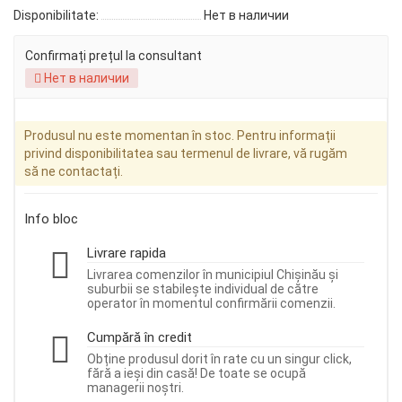
Disponibilitate:
Нет в наличии
Confirmați prețul la consultant
Нет в наличии
Produsul nu este momentan în stoc. Pentru informații
privind disponibilitatea sau termenul de livrare, vă rugăm
să ne contactați.
Info bloc
Livrare rapida
Livrarea comenzilor în municipiul Chișinău și
suburbii se stabilește individual de către
operator în momentul confirmării comenzii.
Cumpără în credit
Obține produsul dorit în rate cu un singur click,
fără a ieși din casă! De toate se ocupă
managerii noștri.