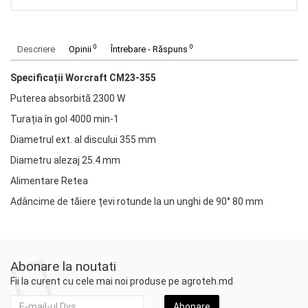
0
0
Descriere
Opinii
Întrebare - Răspuns
Specificații Worcraft CM23-355
Puterea absorbită 2300 W
Turația în gol 4000 min-1
Diametrul ext. al discului 355 mm
Diametru alezaj 25.4 mm
Alimentare Retea
Adâncime de tăiere țevi rotunde la un unghi de 90° 80 mm
Abonare la noutati
Fii la curent cu cele mai noi produse pe agroteh.md
Abonare