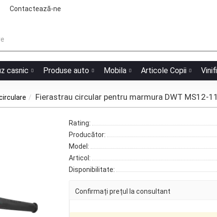
Contactează-ne
uz casnic
Produse auto
Mobila
Articole Copii
Vinif
Fierastrau circular pentru marmura DWT MS12-1
circulare
Rating:
Producător:
Model:
Articol:
Disponibilitate:
Confirmați prețul la consultant