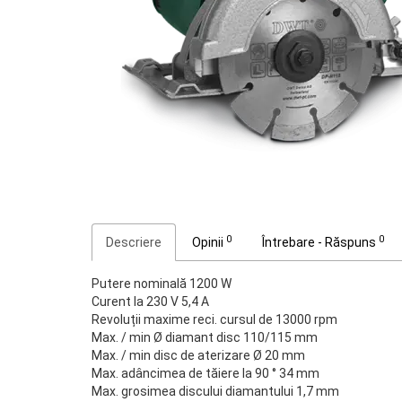
0
0
Descriere
Opinii
Întrebare - Răspuns
Putere nominală 1200 W
Curent la 230 V 5,4 A
Revoluții maxime reci. cursul de 13000 rpm
Max. / min Ø diamant disc 110/115 mm
Max. / min disc de aterizare Ø 20 mm
Max. adâncimea de tăiere la 90 ° 34 mm
Max. grosimea discului diamantului 1,7 mm