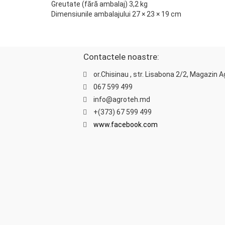
Greutate (fără ambalaj) 3,2 kg
Dimensiunile ambalajului 27 × 23 × 19 cm
Contactele noastre:
or.Chisinau , str. Lisabona 2/2, Magazin 
067 599 499
info@agroteh.md
+(373) 67 599 499
www.facebook.com