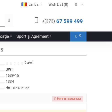
Limba
Wish List (0)
67 599 499
+(373)
0
icație
Sport și Agrement
15
0 opinii
DWT
1639-15
1334
Нет в наличии
Нет в наличии