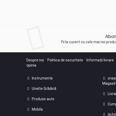
Abon
Fii la curent cu cele mai noi pro
Despre noi
Politica de securitate
Informații livrare
opinia
Instrumente
orașu
Magazin
Unelte Grădină
Livra
Produse auto
Cump
Mobila
Achit