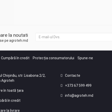
are la noutati
duse pe agroteh.md
Cumpără în credit
Protecția consumatorului
Spune-ne
l Chișinău, str. Lisabona 2/2,
Contacte
 Agroteh
+373 67 599 499
re în toată țara
info@agroteh.md
ără în credit
are la livrare