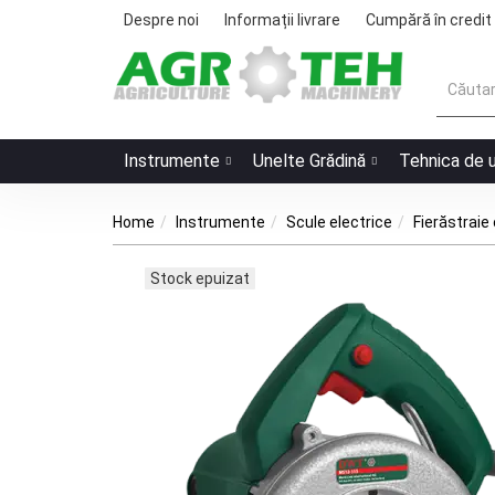
Despre noi
Informații livrare
Cumpără în credit
Instrumente
Unelte Grădină
Tehnica de 
Home
Instrumente
Scule electrice
Fierăstraie 
Stock epuizat