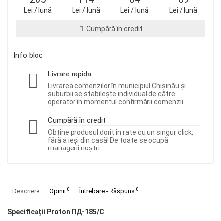
Lei / lună
Lei / lună
Lei / lună
Lei / lună
Cumpără în credit
Info bloc
Livrare rapida
Livrarea comenzilor în municipiul Chișinău și
suburbii se stabilește individual de către
operator în momentul confirmării comenzii.
Cumpără în credit
Obține produsul dorit în rate cu un singur click,
fără a ieși din casă! De toate se ocupă
managerii noștri.
0
0
Descriere
Opinii
Întrebare - Răspuns
Specificații Proton ПД-185/С