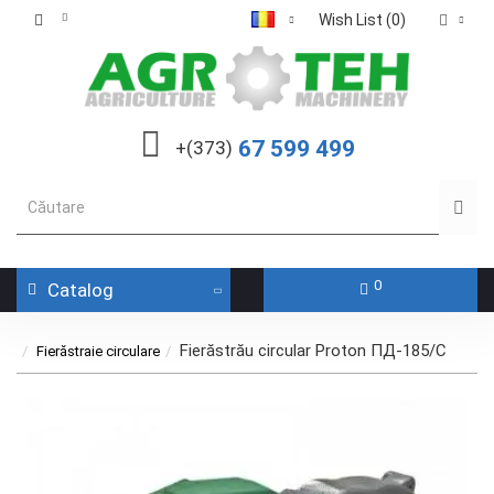
Wish List (0)
67 599 499
+(373)
0
Catalog
Fierăstrău circular Proton ПД-185/С
Fierăstraie circulare