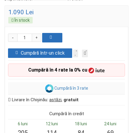
1.090 Lei
În stock
-
+
Cumpără într-un click
Cumpără în 4 rate la 0% cu
Cumpără în 3 rate
Livrare în Chișinău:
astăzi
,
gratuit
Cumpără în credit
6 luni
12 luni
18 luni
24 luni
205
114
84
69