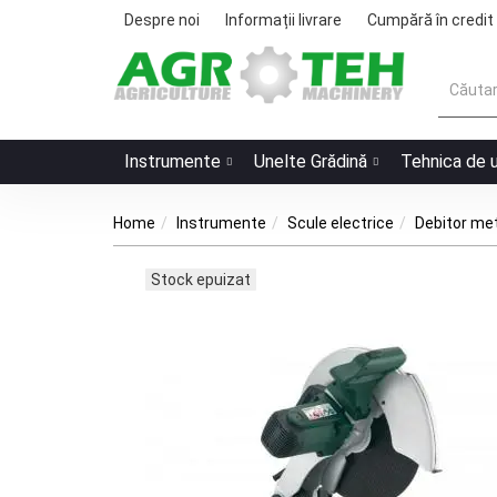
Despre noi
Informații livrare
Cumpără în credit
Instrumente
Unelte Grădină
Tehnica de 
Home
Instrumente
Scule electrice
Debitor me
Stock epuizat